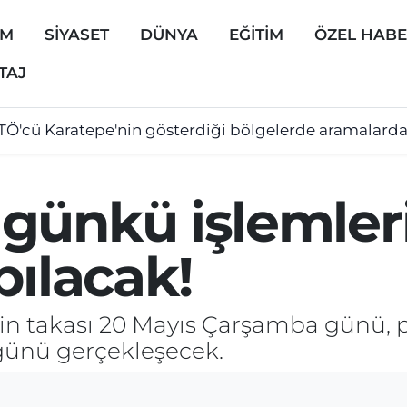
EM
SİYASET
DÜNYA
EĞİTİM
ÖZEL HAB
TAJ
TÖ'cü Karatepe'nin gösterdiği bölgelerde aramalard
günkü işlemleri
pılacak!
n takası 20 Mayıs Çarşamba günü, p
günü gerçekleşecek.