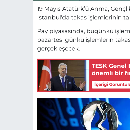
19 Mayıs Atatürk’ü Anma, Gençl
İstanbul'da takas işlemlerinin ta
Pay piyasasında, bugünkü işlem
pazartesi günkü işlemlerin tak
gerçekleşecek.
TESK Genel 
önemli bir fı
İçeriği Görüntül