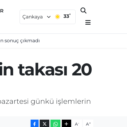
ER
°
33
Çankaya
an sonuç çıkmadı
n takası 20
azartesi günkü işlemlerin
-
+
A
A