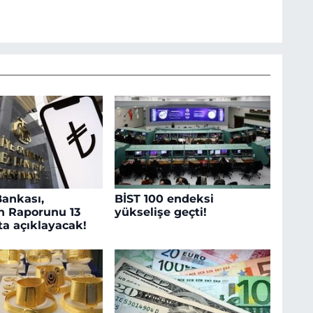
ankası,
BİST 100 endeksi
n Raporunu 13
yükselişe geçti!
ta açıklayacak!