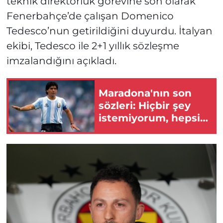
teknik direktörlük görevine son olarak
Fenerbahçe’de çalışan Domenico
Tedesco’nun getirildiğini duyurdu. İtalyan
ekibi, Tedesco ile 2+1 yıllık sözleşme
imzalandığını açıkladı.
Maradona'nın son
sözleri: Hiçbir şey
istemiyorum, hepsi
bu!