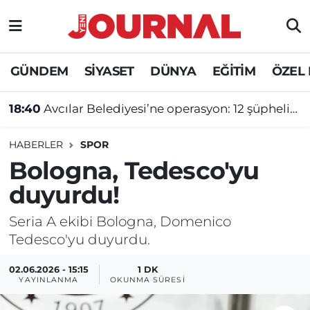
GÜNDEM
Nöbetçi Eczaneler
GÜNDEM
SİYASET
DÜNYA
EĞİTİM
ÖZEL
SİYASET
Hava Durumu
18:40
Avcılar Belediyesi’ne operasyon: 12 şüpheliye tutuklama talebi
SAĞLIK
Trafik Durumu
HABERLER
SPOR
DÜNYA
Süper Lig Puan Durumu ve Fikstür
Bologna, Tedesco'yu
duyurdu!
EĞİTİM
Tüm Manşetler
Seria A ekibi Bologna, Domenico
ÖZEL HABER
Son Dakika Haberleri
Tedesco'yu duyurdu.
Haber Arşivi
02.06.2026 - 15:15
1 DK
YAYINLANMA
OKUNMA SÜRESI