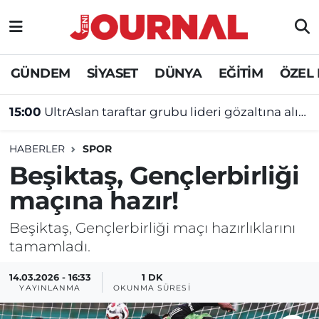
GÜNDEM
Nöbetçi Eczaneler
GÜNDEM
SİYASET
DÜNYA
EĞİTİM
ÖZEL
SİYASET
Hava Durumu
15:00
UltrAslan taraftar grubu lideri gözaltına alındı!
SAĞLIK
Trafik Durumu
HABERLER
SPOR
DÜNYA
Süper Lig Puan Durumu ve Fikstür
Beşiktaş, Gençlerbirliği
maçına hazır!
EĞİTİM
Tüm Manşetler
Beşiktaş, Gençlerbirliği maçı hazırlıklarını
ÖZEL HABER
Son Dakika Haberleri
tamamladı.
Haber Arşivi
14.03.2026 - 16:33
1 DK
YAYINLANMA
OKUNMA SÜRESI