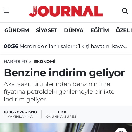
GÜNDEM
Nöbetçi Eczaneler
GÜNDEM
SİYASET
DÜNYA
EĞİTİM
ÖZEL
SİYASET
Hava Durumu
00:36
Mersin’de silahlı saldırı: 1 kişi hayatını kaybetti
SAĞLIK
Trafik Durumu
HABERLER
EKONOMİ
DÜNYA
Süper Lig Puan Durumu ve Fikstür
Benzine indirim geliyor
EĞİTİM
Tüm Manşetler
Akaryakıt ürünlerinden benzinin litre
fiyatına petroldeki gerilemeyle birlikte
ÖZEL HABER
Son Dakika Haberleri
indirim geliyor.
Haber Arşivi
18.06.2026 - 19:10
1 DK
YAYINLANMA
OKUNMA SÜRESI