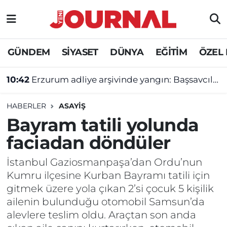
GÜNDEM
Nöbetçi Eczaneler
GÜNDEM
SİYASET
DÜNYA
EĞİTİM
ÖZEL
SİYASET
Hava Durumu
10:42
Erzurum adliye arşivinde yangın: Başsavcılıktan açıklama!
SAĞLIK
Trafik Durumu
HABERLER
ASAYİŞ
DÜNYA
Süper Lig Puan Durumu ve Fikstür
Bayram tatili yolunda
faciadan döndüler
EĞİTİM
Tüm Manşetler
İstanbul Gaziosmanpaşa’dan Ordu’nun
ÖZEL HABER
Son Dakika Haberleri
Kumru ilçesine Kurban Bayramı tatili için
gitmek üzere yola çıkan 2’si çocuk 5 kişilik
Haber Arşivi
ailenin bulunduğu otomobil Samsun’da
alevlere teslim oldu. Araçtan son anda