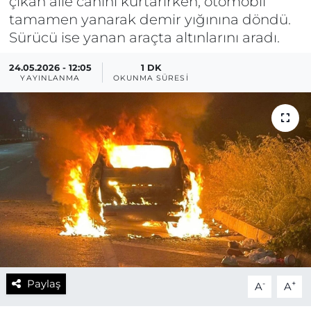
çıkan aile canını kurtarırken, otomobil
tamamen yanarak demir yığınına döndü.
Sürücü ise yanan araçta altınlarını aradı.
24.05.2026 - 12:05
1 DK
YAYINLANMA
OKUNMA SÜRESI
Paylaş
-
+
A
A