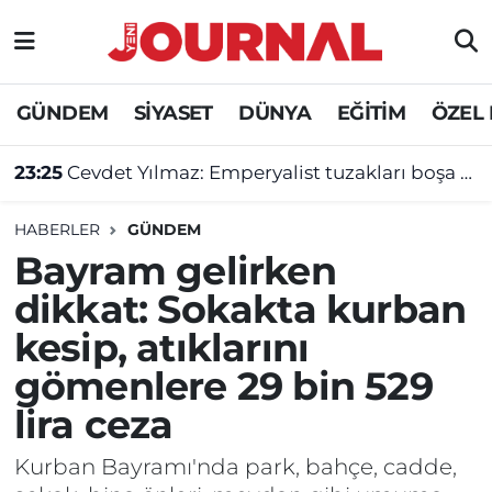
GÜNDEM
Nöbetçi Eczaneler
GÜNDEM
SİYASET
DÜNYA
EĞİTİM
ÖZEL
SİYASET
Hava Durumu
23:25
Cevdet Yılmaz: Emperyalist tuzakları boşa çıkarmaya devam edeceğiz
SAĞLIK
Trafik Durumu
HABERLER
GÜNDEM
DÜNYA
Süper Lig Puan Durumu ve Fikstür
Bayram gelirken
dikkat: Sokakta kurban
EĞİTİM
Tüm Manşetler
kesip, atıklarını
ÖZEL HABER
Son Dakika Haberleri
gömenlere 29 bin 529
lira ceza
Haber Arşivi
Kurban Bayramı'nda park, bahçe, cadde,