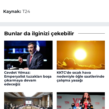
Kaynak:
T24
Bunlar da ilginizi çekebilir
Cevdet Yılmaz:
KKTC'de sıcak hava
Emperyalist tuzakları boşa
nedeniyle öğle saatlerinde
çıkarmaya devam
çalışma yasağı
edeceğiz