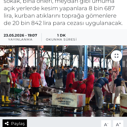
sokak, bina önleri, meydan gibi umuma
açık yerlerde kesim yapanlara 8 bin 687
lira, kurban atıklarını toprağa gömenlere
de 20 bin 842 lira para cezası uygulanacak.
23.05.2026 - 19:07
1 DK
YAYINLANMA
OKUNMA SÜRESI
Paylaş
-
+
A
A