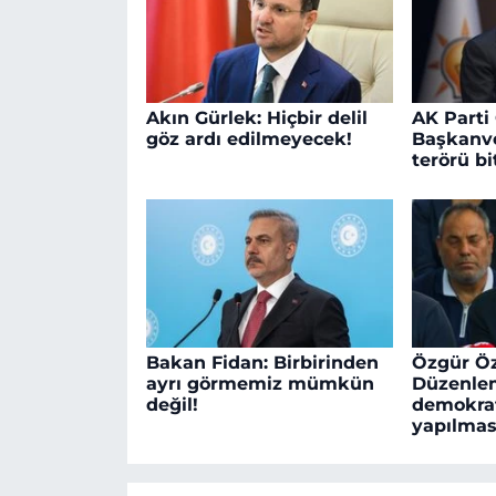
Akın Gürlek: Hiçbir delil
AK Parti
göz ardı edilmeyecek!
Başkanve
terörü bit
Bakan Fidan: Birbirinden
Özgür Öz
ayrı görmemiz mümkün
Düzenle
değil!
demokra
yapılmas