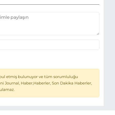
bul etmiş bulunuyor ve tüm sorumluluğu
ni Journal, Haber,Haberler, Son Dakika Haberler,
tulamaz.