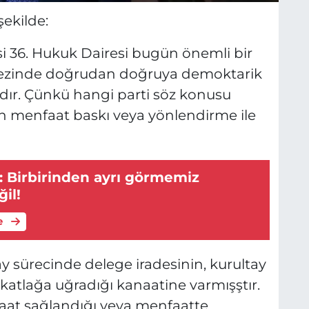
şekilde:
 36. Hukuk Dairesi bugün önemli bir
rkezinde doğrudan doğruya demoktarik
dır. Çünkü hangi parti söz konusu
n menfaat baskı veya yönlendirme ile
: Birbirinden ayrı görmemiz
il!
e
y sürecinde delege iradesinin, kurultay
katlağa uğradığı kanaatine varmışştır.
at sağlandığı veya menfaatte