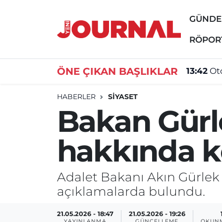
GÜND
GÜNDEM
Nöbetçi Eczaneler
RÖPOR
SİYASET
Hava Durumu
ÖNE ÇIKAN BAŞLIKLAR
13:42
Oto
SAĞLIK
Trafik Durumu
HABERLER
SİYASET
Bakan Gürl
DÜNYA
Süper Lig Puan Durumu ve Fikstür
hakkında 
EĞİTİM
Tüm Manşetler
ÖZEL HABER
Son Dakika Haberleri
Adalet Bakanı Akın Gürlek
açıklamalarda bulundu.
Haber Arşivi
21.05.2026 - 18:47
21.05.2026 - 19:26
YAYINLANMA
GÜNCELLEME
OKUNM