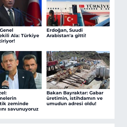
 Genel
Erdoğan, Suudi
kili Ala: Türkiye
Arabistan'a gitti!
iriyor!
el:
Bakan Bayraktar: Gabar
melerin
üretimin, istihdamın ve
tik zeminde
umudun adresi oldu!
ını savunuyoruz