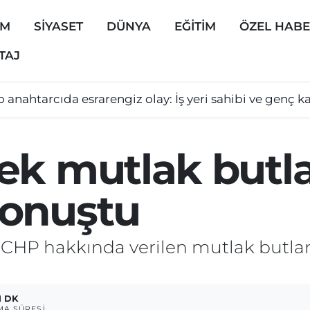
EM
SİYASET
DÜNYA
EĞİTİM
ÖZEL HAB
TAJ
 anahtarcıda esrarengiz olay: İş yeri sahibi ve genç 
ek mutlak butla
konuştu
 CHP hakkında verilen mutlak butla
1 DK
A SÜRESI