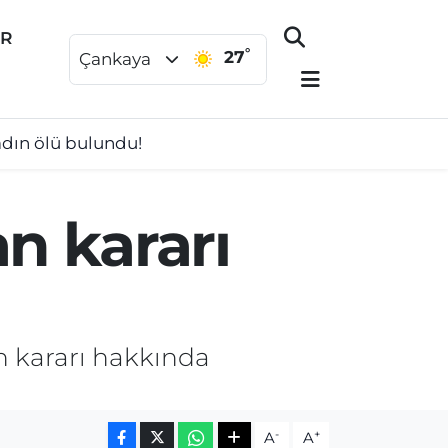
ER
°
27
Çankaya
kadın ölü bulundu!
n kararı
n kararı hakkında
-
+
A
A