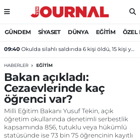
GÜNDEM
Nöbetçi Eczaneler
GÜNDEM
SİYASET
DÜNYA
EĞİTİM
ÖZEL
SİYASET
Hava Durumu
09:40
Okulda silahlı saldırıda 6 kişi öldü, 15 kişi yaralandı
SAĞLIK
Trafik Durumu
HABERLER
EĞİTİM
DÜNYA
Süper Lig Puan Durumu ve Fikstür
Bakan açıkladı:
Cezaevlerinde kaç
EĞİTİM
Tüm Manşetler
öğrenci var?
ÖZEL HABER
Son Dakika Haberleri
Milli Eğitim Bakanı Yusuf Tekin, açık
öğretim okullarında denetimli serbestlik
Haber Arşivi
kapsamında 856, tutuklu veya hükümlü
statüsünde ise 73 bin 75 öğrencinin kayıtlı