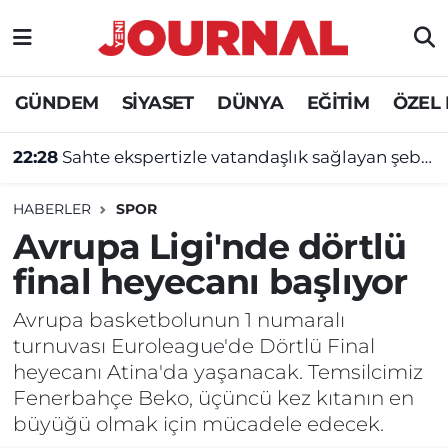
GÜNDEM
Nöbetçi Eczaneler
GÜNDEM
SİYASET
DÜNYA
EĞİTİM
ÖZEL
SİYASET
Hava Durumu
22:28
Sahte ekspertizle vatandaşlık sağlayan şebekeye operasyon
SAĞLIK
Trafik Durumu
HABERLER
SPOR
DÜNYA
Süper Lig Puan Durumu ve Fikstür
Avrupa Ligi'nde dörtlü
final heyecanı başlıyor
EĞİTİM
Tüm Manşetler
Avrupa basketbolunun 1 numaralı
ÖZEL HABER
Son Dakika Haberleri
turnuvası Euroleague'de Dörtlü Final
heyecanı Atina'da yaşanacak. Temsilcimiz
Haber Arşivi
Fenerbahçe Beko, üçüncü kez kıtanın en
büyüğü olmak için mücadele edecek.