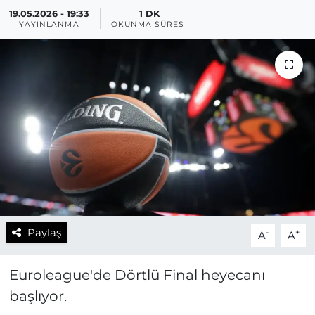
19.05.2026 - 19:33
1 DK
YAYINLANMA
OKUNMA SÜRESI
Paylaş
-
+
A
A
Euroleague'de Dörtlü Final heyecanı
başlıyor.