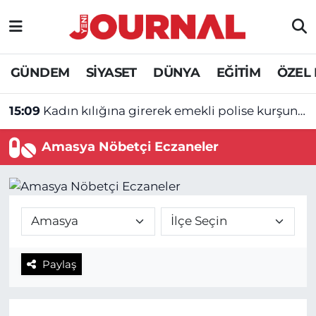
GÜNDEM
Nöbetçi Eczaneler
GÜNDEM
SİYASET
DÜNYA
EĞİTİM
ÖZEL
SİYASET
Hava Durumu
15:09
Kadın kılığına girerek emekli polise kurşun yağdırdı!
SAĞLIK
Trafik Durumu
Amasya Nöbetçi Eczaneler
DÜNYA
Süper Lig Puan Durumu ve Fikstür
EĞİTİM
Tüm Manşetler
ÖZEL HABER
Son Dakika Haberleri
Paylaş
Haber Arşivi