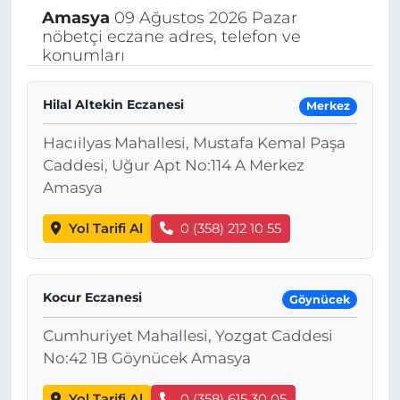
Amasya
09 Ağustos 2026 Pazar
nöbetçi eczane adres, telefon ve
konumları
Hilal Altekin Eczanesi
Merkez
Hacıilyas Mahallesi, Mustafa Kemal Paşa
Caddesi, Uğur Apt No:114 A Merkez
Amasya
Yol Tarifi Al
0 (358) 212 10 55
Kocur Eczanesi
Göynücek
Cumhuriyet Mahallesi, Yozgat Caddesi
No:42 1B Göynücek Amasya
Yol Tarifi Al
0 (358) 615 30 05