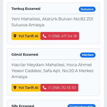
Tonkuş Eczanesi
Suluova
Yeni Mahallesi, Atatürk Bulvarı No:82 Z01
Suluova Amasya
Yol Tarifi Al
0 (358) 417 04 18
Gönül Eczanesi
Merkez
Hacılar Meydanı Mahallesi, Hoca Ahmet
Yesevi Caddesi, Safa Apt. No:20 A Merkez
Amasya
Yol Tarifi Al
0 (358) 212 55 50
Şifa Eczanesi
Gümüşhacıköy