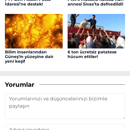
İdaresi’ne destek!
annesi Sivas’ta defnedildi!
Bilim insanlarından
6 ton ücretsiz patatese
Güneş'in yüzeyine dair
hücum ettiler!
yeni keşif
Yorumlar