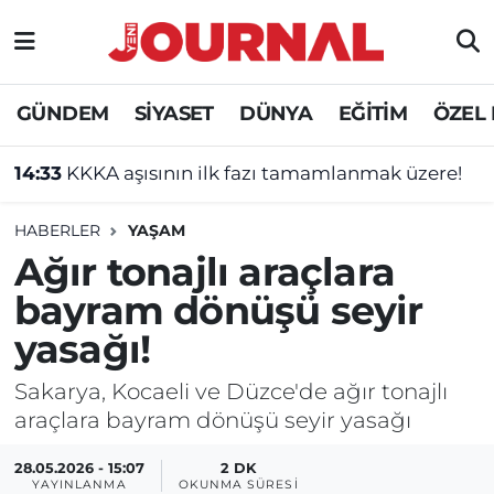
GÜNDEM
Nöbetçi Eczaneler
GÜNDEM
SİYASET
DÜNYA
EĞİTİM
ÖZEL
SİYASET
Hava Durumu
14:33
KKKA aşısının ilk fazı tamamlanmak üzere!
SAĞLIK
Trafik Durumu
HABERLER
YAŞAM
DÜNYA
Süper Lig Puan Durumu ve Fikstür
Ağır tonajlı araçlara
bayram dönüşü seyir
EĞİTİM
Tüm Manşetler
yasağı!
ÖZEL HABER
Son Dakika Haberleri
Sakarya, Kocaeli ve Düzce'de ağır tonajlı
araçlara bayram dönüşü seyir yasağı
Haber Arşivi
28.05.2026 - 15:07
2 DK
YAYINLANMA
OKUNMA SÜRESI