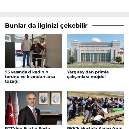
Bunlar da ilginizi çekebilir
95 yaşındaki kadının
Yargıtay’dan primle
torunu ve kızından arsa
çalışanlara müjde!
tuzağı!
PTT’den Filistin Posta
PKK’lı Mustafa Karasu’nun