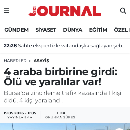
GÜNDEM
Nöbetçi Eczaneler
GÜNDEM
SİYASET
DÜNYA
EĞİTİM
ÖZEL
SİYASET
Hava Durumu
22:28
Sahte ekspertizle vatandaşlık sağlayan şebekeye operasyon
SAĞLIK
Trafik Durumu
HABERLER
ASAYİŞ
DÜNYA
Süper Lig Puan Durumu ve Fikstür
4 araba birbirine girdi:
Ölü ve yaralılar var!
EĞİTİM
Tüm Manşetler
Bursa'da zincirleme trafik kazasında 1 kişi
ÖZEL HABER
Son Dakika Haberleri
öldü, 4 kişi yaralandı.
Haber Arşivi
19.05.2026 - 11:05
1 DK
YAYINLANMA
OKUNMA SÜRESI