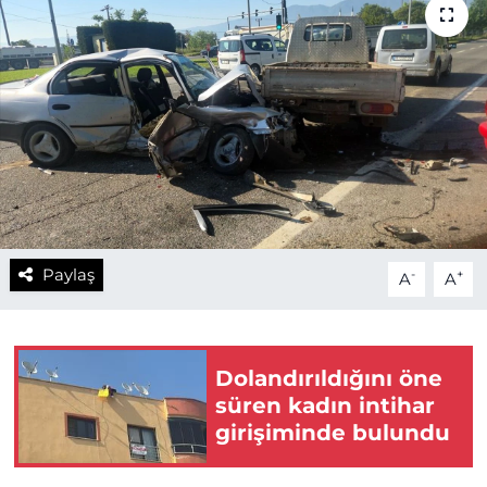
Paylaş
-
+
A
A
Dolandırıldığını öne
süren kadın intihar
girişiminde bulundu