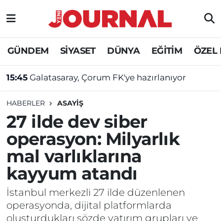
GÜNDEM
Nöbetçi Eczaneler
GÜNDEM
SİYASET
DÜNYA
EĞİTİM
ÖZEL
SİYASET
Hava Durumu
15:45
Galatasaray, Çorum FK'ye hazırlanıyor
SAĞLIK
Trafik Durumu
HABERLER
ASAYİŞ
DÜNYA
Süper Lig Puan Durumu ve Fikstür
27 ilde dev siber
operasyon: Milyarlık
EĞİTİM
Tüm Manşetler
mal varlıklarına
ÖZEL HABER
Son Dakika Haberleri
kayyum atandı
Haber Arşivi
İstanbul merkezli 27 ilde düzenlenen
operasyonda, dijital platformlarda
oluşturdukları sözde yatırım grupları ve