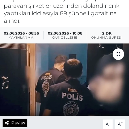
paravan şirketler üzerinden dolandırıcılık
yaptıkları iddiasıyla 89 şüpheli gözaltına
alındı.
02.06.2026 - 08:56
02.06.2026 - 10:08
2 DK
YAYINLANMA
GÜNCELLEME
OKUNMA SÜRESI
Paylaş
-
+
A
A