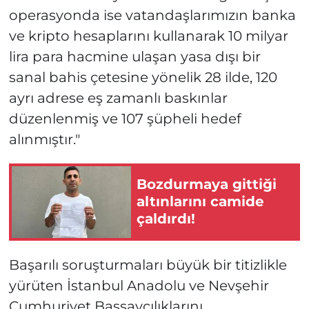
operasyonda ise vatandaşlarımızın banka
ve kripto hesaplarını kullanarak 10 milyar
lira para hacmine ulaşan yasa dışı bir
sanal bahis çetesine yönelik 28 ilde, 120
ayrı adrese eş zamanlı baskınlar
düzenlenmiş ve 107 şüpheli hedef
alınmıştır."
Bozdurmaya gittiği
altınlarını camide
çaldırdı!
Başarılı soruşturmaları büyük bir titizlikle
yürüten İstanbul Anadolu ve Nevşehir
Cumhuriyet Başsavcılıklarını,