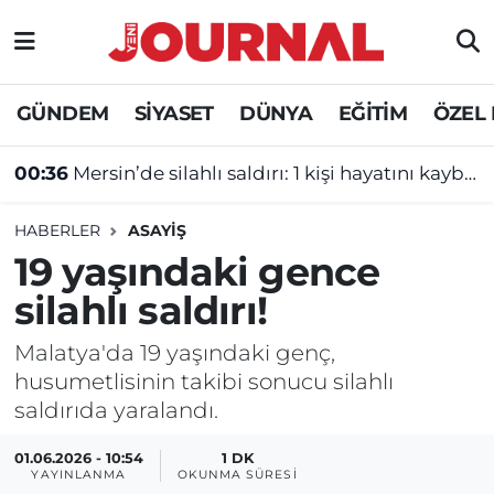
GÜNDEM
Nöbetçi Eczaneler
GÜNDEM
SİYASET
DÜNYA
EĞİTİM
ÖZEL
SİYASET
Hava Durumu
00:36
Mersin’de silahlı saldırı: 1 kişi hayatını kaybetti
SAĞLIK
Trafik Durumu
HABERLER
ASAYİŞ
DÜNYA
Süper Lig Puan Durumu ve Fikstür
19 yaşındaki gence
silahlı saldırı!
EĞİTİM
Tüm Manşetler
Malatya'da 19 yaşındaki genç,
ÖZEL HABER
Son Dakika Haberleri
husumetlisinin takibi sonucu silahlı
saldırıda yaralandı.
Haber Arşivi
01.06.2026 - 10:54
1 DK
YAYINLANMA
OKUNMA SÜRESI