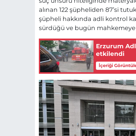
suç unsuru niteliğinde materya
alınan 122 şüpheliden 87’si tutu
şüpheli hakkında adli kontrol kara
sürdüğü ve bugün mahkemeye çık
Erzurum Adl
etkilendi
İçeriği Görüntül