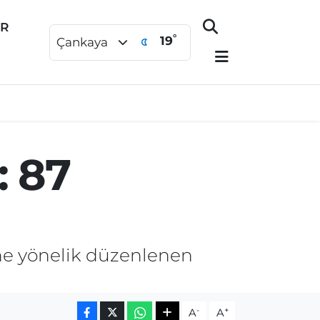
ER
°
19
Çankaya
: 87
ine yönelik düzenlenen
-
+
A
A