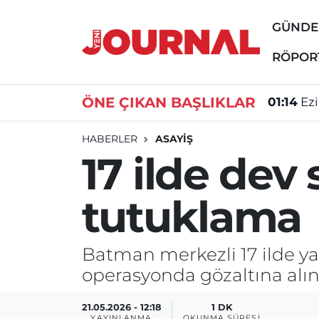
GÜND
GÜNDEM
Nöbetçi Eczaneler
RÖPOR
SİYASET
Hava Durumu
ÖNE ÇIKAN BAŞLIKLAR
01:14
Ez
SAĞLIK
Trafik Durumu
HABERLER
ASAYİŞ
17 ilde dev
DÜNYA
Süper Lig Puan Durumu ve Fikstür
tutuklama
EĞİTİM
Tüm Manşetler
ÖZEL HABER
Son Dakika Haberleri
Batman merkezli 17 ilde ya
operasyonda gözaltına alın
Haber Arşivi
21.05.2026 - 12:18
1 DK
YAYINLANMA
OKUNMA SÜRESI