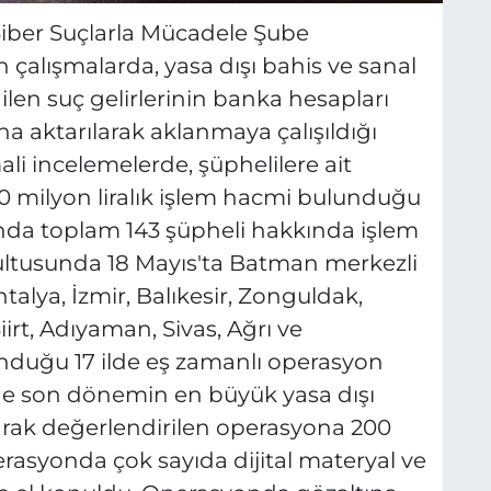
iber Suçlarla Mücadele Şube
çalışmalarda, yasa dışı bahis ve sanal
ilen suç gelirlerinin banka hesapları
ına aktarılarak aklanmaya çalışıldığı
ali incelemelerde, şüphelilere ait
00 milyon liralık işlem hacmi bulunduğu
nda toplam 143 şüpheli hakkında işlem
ğrultusunda 18 Mayıs'ta Batman merkezli
talya, İzmir, Balıkesir, Zonguldak,
irt, Adıyaman, Sivas, Ağrı ve
unduğu 17 ilde eş zamanlı operasyon
inde son dönemin en büyük yasa dışı
arak değerlendirilen operasyona 200
erasyonda çok sayıda dijital materyal ve