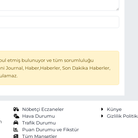
bul etmiş bulunuyor ve tüm sorumluluğu
ni Journal, Haber,Haberler, Son Dakika Haberler,
tulamaz.
Nöbetçi Eczaneler
Künye
Hava Durumu
Gizlilik Politik
n
Trafik Durumu
Puan Durumu ve Fikstür
Tüm Manşetler