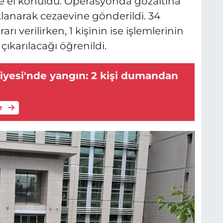
le el konuldu. Operasyonda gözaltına
klanarak cezaevine gönderildi. 34
rı verilirken, 1 kişinin ise işlemlerinin
arılacağı öğrenildi.
iyesi'nde yangın: 2 kişi dumandan
e