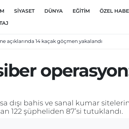
EM
SİYASET
DÜNYA
EĞİTİM
ÖZEL HAB
TAJ
ine açıklarında 14 kaçak göçmen yakalandı
 siber operasyon
sa dışı bahis ve sanal kumar siteler
an 122 şüpheliden 87’si tutuklandı.