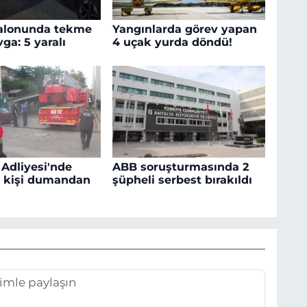
alonunda tekme
Yangınlarda görev yapan
ga: 5 yaralı
4 uçak yurda döndü!
Adliyesi'nde
ABB soruşturmasında 2
2 kişi dumandan
şüpheli serbest bırakıldı