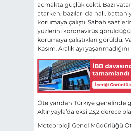
açmakta güçlük çekti. Bazı vatan
atarken, bazıları da halı, batta
korumaya çalıştı. Sabah saatleri
yüzlerini koronavirüs görüldüğü
korumaya çalıştıkları görüldü. V
Kasım, Aralık ayı yaşanmadığını be
İBB davasın
tamamlandı
İçeriği Görüntül
Öte yandan Türkiye genelinde ge
Altınyayla’da eksi 23,2 derece ol
Meteoroloji Genel Müdürlüğü O