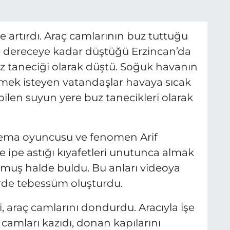
e artırdı. Araç camlarının buz tuttuğu
20 dereceye kadar düştüğü Erzincan’da
uz taneciği olarak düştü. Soğuk havanın
mek isteyen vatandaşlar havaya sıcak
pilen suyun yere buz tanecikleri olarak
nema oyuncusu ve fenomen Arif
e ipe astığı kıyafetleri unutunca almak
muş halde buldu. Bu anları videoya
erde tebessüm oluşturdu.
, araç camlarını dondurdu. Aracıyla işe
camları kazıdı, donan kapılarını