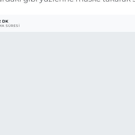
2 DK
A SÜRESI