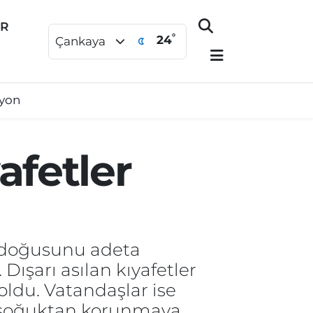
ER
°
24
Çankaya
syon
fetler
n doğusunu adeta
ışarı asılan kıyafetler
ldu. Vatandaşlar ise
k soğuktan korunmaya