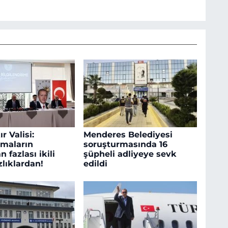
r Valisi:
Menderes Belediyesi
maların
soruşturmasında 16
n fazlası ikili
şüpheli adliyeye sevk
lıklardan!
edildi