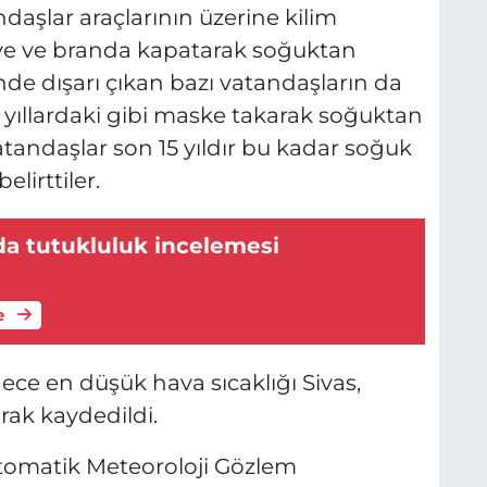
daşlar araçlarının üzerine kilim
niye ve branda kapatarak soğuktan
nde dışarı çıkan bazı vatandaşların da
 yıllardaki gibi maske takarak soğuktan
atandaşlar son 15 yıldır bu kadar soğuk
lirttiler.
da tutukluluk incelemesi
e
ce en düşük hava sıcaklığı Sivas,
arak kaydedildi.
tomatik Meteoroloji Gözlem