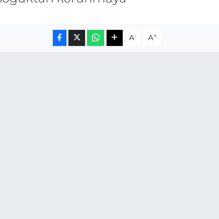
-
+
A
A