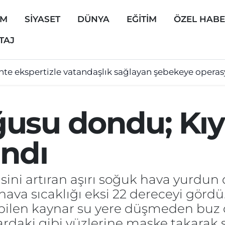
EM
SİYASET
DÜNYA
EĞİTİM
ÖZEL HAB
TAJ
hte ekspertizle vatandaşlık sağlayan şebekeye opera
usu dondu; Kıya
andı
isini artıran aşırı soğuk hava yurdu
a sıcaklığı eksi 22 dereceyi gördü. D
pilen kaynar su yere düşmeden buz o
lardaki gibi yüzlerine maske takara