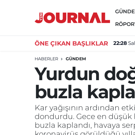
GÜND
GÜNDEM
Nöbetçi Eczaneler
RÖPOR
SİYASET
Hava Durumu
ÖNE ÇIKAN BAŞLIKLAR
22:28
Sa
SAĞLIK
Trafik Durumu
HABERLER
GÜNDEM
Yurdun doğ
DÜNYA
Süper Lig Puan Durumu ve Fikstür
buzla kapl
EĞİTİM
Tüm Manşetler
ÖZEL HABER
Son Dakika Haberleri
Kar yağışının ardından etk
dondurdu. Gece en düşük hav
Haber Arşivi
buzla kaplandı, havaya ser
koronavirüs görüldüğü yıl