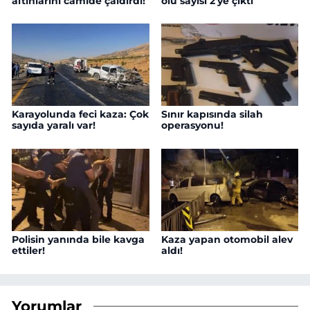
altınlarını camide çaldırdı!
ölü sayısı 2'ye çıktı
Karayolunda feci kaza: Çok
Sınır kapısında silah
sayıda yaralı var!
operasyonu!
Polisin yanında bile kavga
Kaza yapan otomobil alev
ettiler!
aldı!
Yorumlar