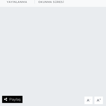
YAYINLANMA
OKUNMA SÜRESI
Paylaş
-
+
A
A