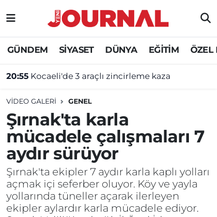
GÜNDEM
Nöbetçi Eczaneler
GÜNDEM
SİYASET
DÜNYA
EĞİTİM
ÖZEL
SİYASET
Hava Durumu
20:55
Kocaeli'de 3 araçlı zincirleme kaza
SAĞLIK
Trafik Durumu
VIDEO GALERI
GENEL
DÜNYA
Süper Lig Puan Durumu ve Fikstür
Şırnak'ta karla
mücadele çalışmaları 7
EĞİTİM
Tüm Manşetler
aydır sürüyor
ÖZEL HABER
Son Dakika Haberleri
Şırnak'ta ekipler 7 aydır karla kaplı yolları
açmak içi seferber oluyor. Köy ve yayla
Haber Arşivi
yollarında tüneller açarak ilerleyen
ekipler aylardır karla mücadele ediyor.