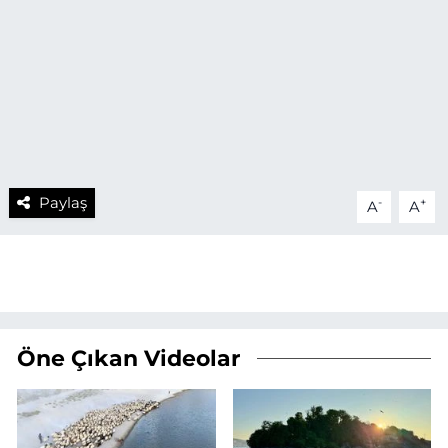
Paylaş
-
+
A
A
Öne Çıkan Videolar