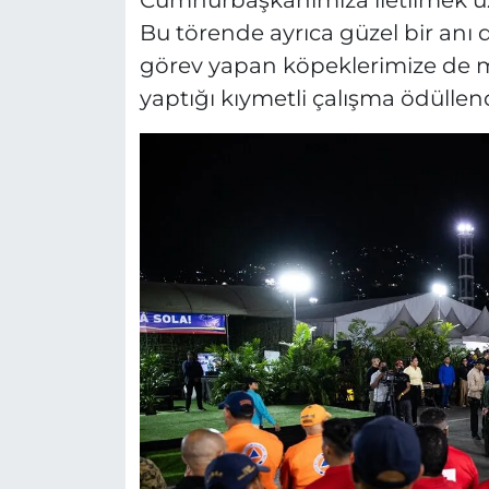
Cumhurbaşkanımıza iletilmek üz
Bu törende ayrıca güzel bir anı 
görev yapan köpeklerimize de m
yaptığı kıymetli çalışma ödüllend