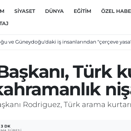
EM
SİYASET
DÜNYA
EĞİTİM
ÖZEL HAB
TAJ
ğu ve Güneydoğu'daki iş insanlarından "çerçeve yasa
Başkanı, Türk 
kahramanlık nişa
aşkanı Rodriguez, Türk arama kurtar
3 DK
MA SÜRESI