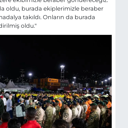
ere ekibimizle beraber göndereceğiz.
da oldu, burada ekiplerimizle beraber
adalya takıldı. Onların da burada
irilmiş oldu."