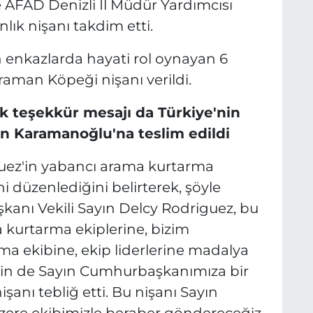
 AFAD Denizli İl Müdür Yardımcısı
ık nişanı takdim etti.
 enkazlarda hayati rol oynayan 6
aman Köpeği nişanı verildi.
ik teşekkür mesajı da Türkiye'nin
n Karamanoğlu'na teslim edildi
uez'in yabancı arama kurtarma
i düzenlediğini belirterek, şöyle
anı Vekili Sayın Delcy Rodriguez, bu
kurtarma ekiplerine, bizim
a ekibine, ekip liderlerine madalya
 için de Sayın Cumhurbaşkanımıza bir
anı tebliğ etti. Bu nişanı Sayın