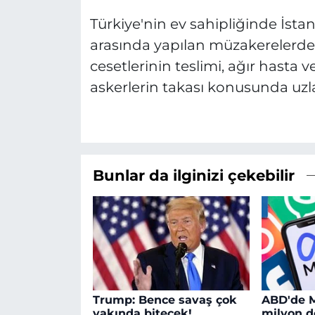
Türkiye'nin ev sahipliğinde İsta
arasında yapılan müzakerelerde
cesetlerinin teslimi, ağır hasta ve
askerlerin takası konusunda uzlaş
Bunlar da ilginizi çekebilir
Trump: Bence savaş çok
ABD'de M
yakında bitecek!
milyon d