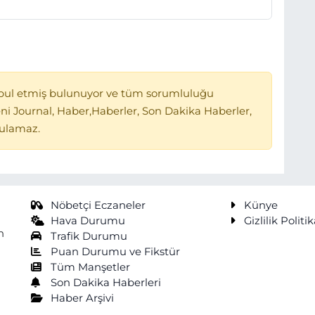
bul etmiş bulunuyor ve tüm sorumluluğu
ni Journal, Haber,Haberler, Son Dakika Haberler,
tulamaz.
Nöbetçi Eczaneler
Künye
Hava Durumu
Gizlilik Politik
n
Trafik Durumu
Puan Durumu ve Fikstür
Tüm Manşetler
Son Dakika Haberleri
Haber Arşivi