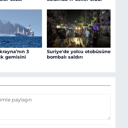
krayna’nın 3
Suriye'de yolcu otobüsüne
ük gemisini
bombalı saldırı