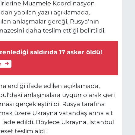
sirlerine Muamele Koordinasyon
dan yapılan yazılı açıklamada,
ılan anlaşmalar gereği, Rusya'nın
zesini daha teslim ettiği belirtildi.
zenlediği saldırıda 17 asker öldü!
e
a erdiği ifade edilen açıklamada,
bul'daki anlaşmalara uygun olarak geri
sı gerçekleştirildi. Rusya tarafına
olmak üzere Ukrayna vatandaşlarına ait
iade edildi. Böylece Ukrayna, İstanbul
set teslim aldı."