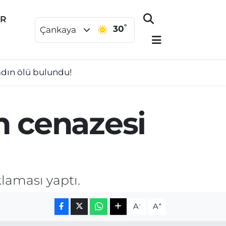
ER
°
30
Çankaya
kadın ölü bulundu!
n cenazesi
klaması yaptı.
-
+
A
A