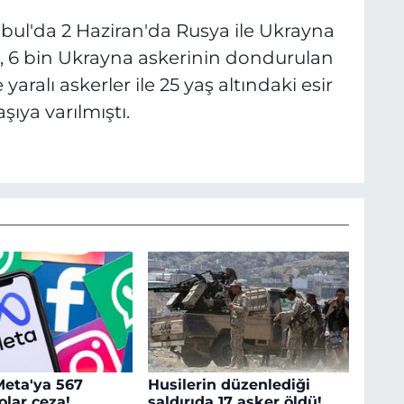
nbul'da 2 Haziran'da Rusya ile Ukrayna
, 6 bin Ukrayna askerinin dondurulan
 yaralı askerler ile 25 yaş altındaki esir
ıya varılmıştı.
eta'ya 567
Husilerin düzenlediği
olar ceza!
saldırıda 17 asker öldü!