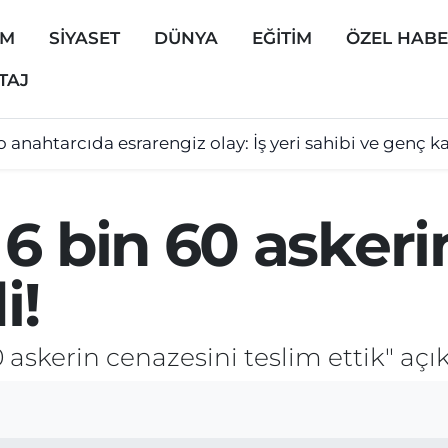
EM
SİYASET
DÜNYA
EĞİTİM
ÖZEL HAB
TAJ
 anahtarcıda esrarengiz olay: İş yeri sahibi ve genç 
6 bin 60 askeri
i!
 askerin cenazesini teslim ettik" açı