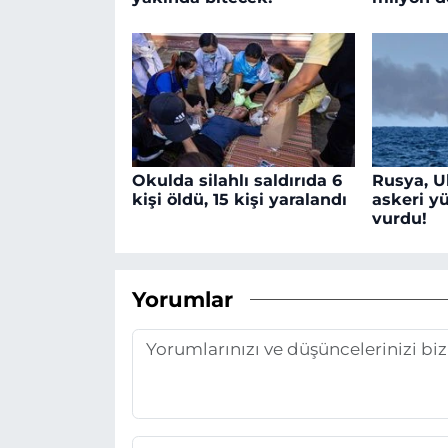
Okulda silahlı saldırıda 6
Rusya, U
kişi öldü, 15 kişi yaralandı
askeri y
vurdu!
Yorumlar