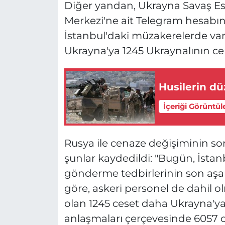
Diğer yandan, Ukrayna Savaş E
Merkezi'ne ait Telegram hesabın
İstanbul'daki müzakerelerde var
Ukrayna'ya 1245 Ukraynalının cena
Husilerin dü
İçeriği Görüntül
Rusya ile cenaze değişiminin son
şunlar kaydedildi: "Bugün, İstan
gönderme tedbirlerinin son aşama
göre, askeri personel de dahil 
olan 1245 ceset daha Ukrayna'ya 
anlaşmaları çerçevesinde 6057 ce