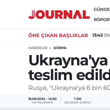
GÜND
GÜNDEM
Nöbetçi Eczaneler
RÖPOR
SİYASET
Hava Durumu
ÖNE ÇIKAN BAŞLIKLAR
13:42
Oto
SAĞLIK
Trafik Durumu
HABERLER
DÜNYA
Ukrayna'ya 
DÜNYA
Süper Lig Puan Durumu ve Fikstür
teslim edild
EĞİTİM
Tüm Manşetler
ÖZEL HABER
Son Dakika Haberleri
Rusya, "Ukrayna'ya 6 bin 60
Haber Arşivi
16.06.2025 - 14:30
1 DK
YAYINLANMA
OKUNMA SÜRESI