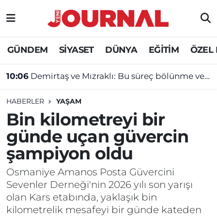
GÜNDEM
Nöbetçi Eczaneler
GÜNDEM
SİYASET
DÜNYA
EĞİTİM
ÖZEL
SİYASET
Hava Durumu
10:06
Demirtaş ve Mızraklı: Bu süreç bölünme ve ayrışma süreci değil
SAĞLIK
Trafik Durumu
HABERLER
YAŞAM
DÜNYA
Süper Lig Puan Durumu ve Fikstür
Bin kilometreyi bir
günde uçan güvercin
EĞİTİM
Tüm Manşetler
şampiyon oldu
ÖZEL HABER
Son Dakika Haberleri
Osmaniye Amanos Posta Güvercini
Sevenler Derneği'nin 2026 yılı son yarışı
Haber Arşivi
olan Kars etabında, yaklaşık bin
kilometrelik mesafeyi bir günde kateden