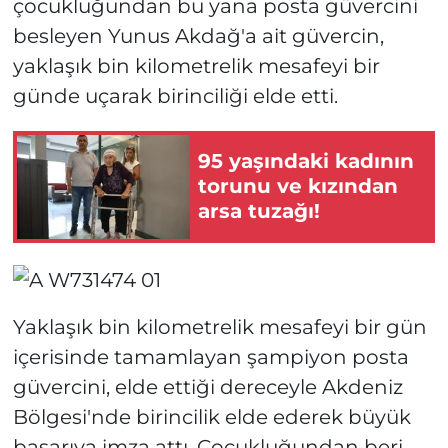
çocukluğundan bu yana posta güvercini
besleyen Yunus Akdağ'a ait güvercin,
yaklaşık bin kilometrelik mesafeyi bir
günde uçarak birinciliği elde etti.
95 yaşındaki kadının
torunu ve kızından
arsa tuzağı!
Yaklaşık bin kilometrelik mesafeyi bir gün
içerisinde tamamlayan şampiyon posta
güvercini, elde ettiği dereceyle Akdeniz
Bölgesi'nde birincilik elde ederek büyük
başarıya imza attı. Çocukluğundan beri