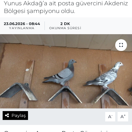
Yunus Akdağ’a ait posta güvercini Akdeniz
Bölgesi şampiyonu oldu.
23.06.2026 - 08:44
2 DK
YAYINLANMA
OKUNMA SÜRESI
Paylaş
-
+
A
A