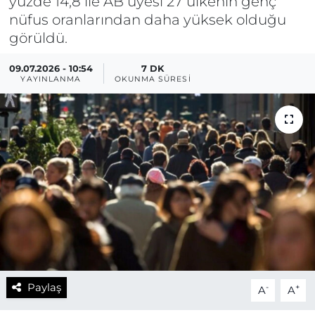
yüzde 14,8 ile AB üyesi 27 ülkenin genç
nüfus oranlarından daha yüksek olduğu
görüldü.
09.07.2026 - 10:54
7 DK
YAYINLANMA
OKUNMA SÜRESI
Paylaş
-
+
A
A