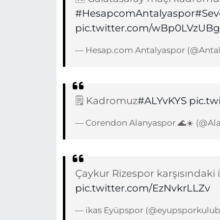
#HesapcomAntalyaspor
#Sev
pic.twitter.com/wBp0LVzUBg
— Hesap.com Antalyaspor (@Anta
🗒️ Kadromuz
#ALYvKYS
pic.t
— Corendon Alanyaspor 🌊☀️ (@Al
Çaykur Rizespor karşısındaki il
pic.twitter.com/EzNvkrLLZv
— ikas Eyüpspor (@eyupsporkulu