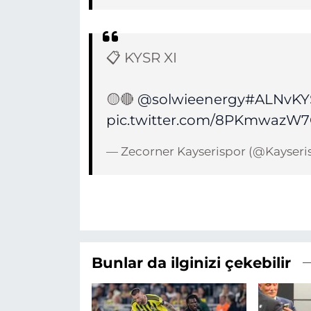
📋 KYSR XI
🟡🔴️
@solwieenergy
#ALNvKY
pic.twitter.com/8PKmwazW
— Zecorner Kayserispor (@Kayser
Bunlar da ilginizi çekebilir