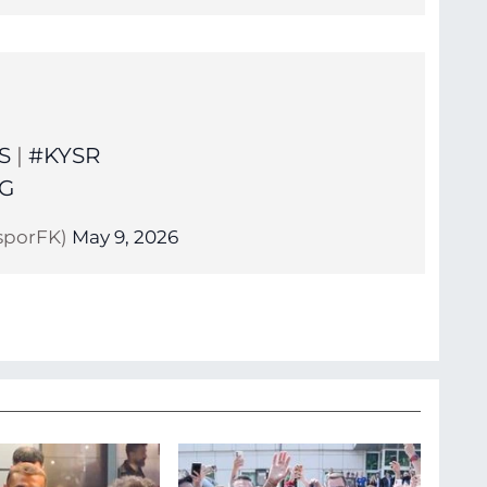
S
|
#KYSR
7G
isporFK)
May 9, 2026