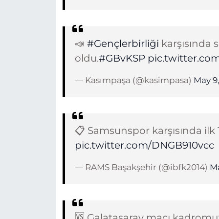
📣
#Gençlerbirliği
karşısında sa
oldu.
#GBvKSP
pic.twitter.c
— Kasımpaşa (@kasimpasa)
May 9
📋 Samsunspor karşısında ilk 11
pic.twitter.com/DNGB910vcc
— RAMS Başakşehir (@ibfk2014)
Ma
🆚 Galatasaray maçı kadromu