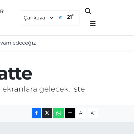
ER
°
21
Çankaya
devam edeceğiz
atte
ekranlara gelecek. İşte
-
+
A
A