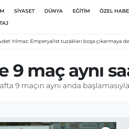
EM
SİYASET
DÜNYA
EĞİTİM
ÖZEL HAB
TAJ
vdet Yılmaz: Emperyalist tuzakları boşa çıkarmaya 
e 9 maç aynı sa
hafta 9 maçın aynı anda başlamasıyla 