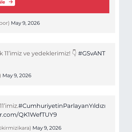
üle
por)
May 9, 2026
k 11’imiz ve yedeklerimiz! 👇
#GSvANT
)
May 9, 2026
1’imiz.
#CumhuriyetinParlayanYıldızı
ter.com/QK1WefTUY9
@kirmizikara)
May 9, 2026