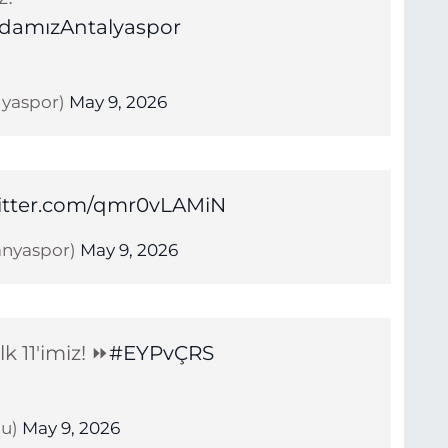
damızAntalyaspor
lyaspor)
May 9, 2026
witter.com/qmr0vLAMiN
anyaspor)
May 9, 2026
k 11'imiz! ⏩
#EYPvÇRS
bu)
May 9, 2026