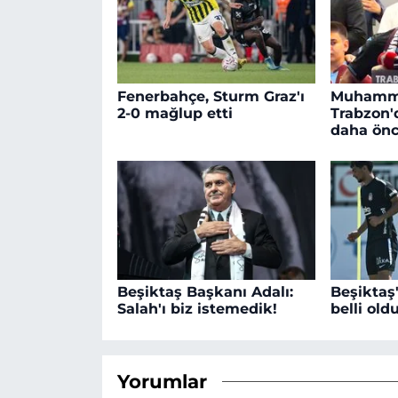
Fenerbahçe, Sturm Graz'ı
Muhamm
2-0 mağlup etti
Trabzon'd
daha ön
Beşiktaş Başkanı Adalı:
Beşiktaş
Salah'ı biz istemedik!
belli old
Yorumlar