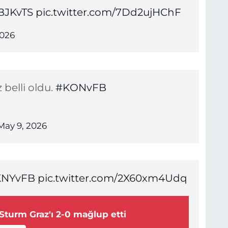
BJKvTS
pic.twitter.com/7Dd2ujHChF
2026
 belli oldu.
#KONvFB
May 9, 2026
KNYvFB
pic.twitter.com/2X60xm4Udq
Sturm Graz'ı 2-0 mağlup etti