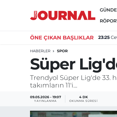
GÜND
GÜNDEM
Nöbetçi Eczaneler
RÖPOR
SİYASET
Hava Durumu
ÖNE ÇIKAN BAŞLIKLAR
23:25
Ce
SAĞLIK
Trafik Durumu
HABERLER
SPOR
Süper Lig'd
DÜNYA
Süper Lig Puan Durumu ve Fikstür
EĞİTİM
Tüm Manşetler
Trendyol Süper Lig'de 33. 
takımların 11'i...
ÖZEL HABER
Son Dakika Haberleri
09.05.2026 - 19:07
4 DK
Haber Arşivi
YAYINLANMA
OKUNMA SÜRESI