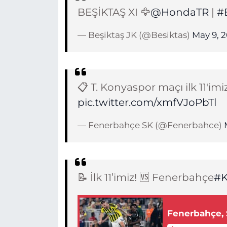
BEŞİKTAŞ XI 🦅
@HondaTR
|
#
— Beşiktaş JK (@Besiktas)
May 9, 
📋 T. Konyaspor maçı ilk 11'imiz
pic.twitter.com/xmfVJoPbTl
— Fenerbahçe SK (@Fenerbahce)
📝 İlk 11’imiz! 🆚 Fenerbahçe
#
Fenerbahçe, 