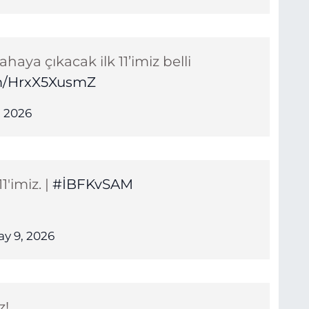
haya çıkacak ilk 11’imiz belli
om/HrxX5XusmZ
, 2026
'imiz. |
#İBFKvSAM
y 9, 2026
z!