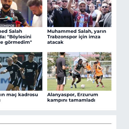
ed Salah
Muhammed Salah, yarın
a: "Böylesini
Trabzonspor için imza
ce görmedim"
atacak
'ın maç kadrosu
Alanyaspor, Erzurum
u
kampını tamamladı