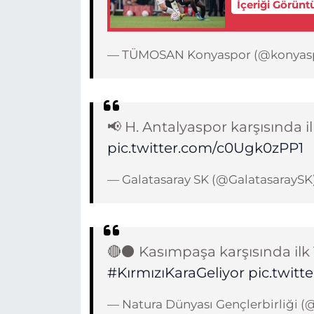
İçeriği Görünt
— TÜMOSAN Konyaspor (@konyas
📢 H. Antalyaspor karşısında il
pic.twitter.com/c0Ugk0zPP1
— Galatasaray SK (@GalatasaraySK
🔴⚫ Kasımpaşa karşısında ilk 1
#KırmızıKaraGeliyor
pic.twit
— Natura Dünyası Gençlerbirliği (