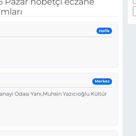
 Pazar nöbetçi eczane
umları
Hafik
Merkez
Sanayi Odası Yanı,Muhsin Yazıcıoğlu Kültür