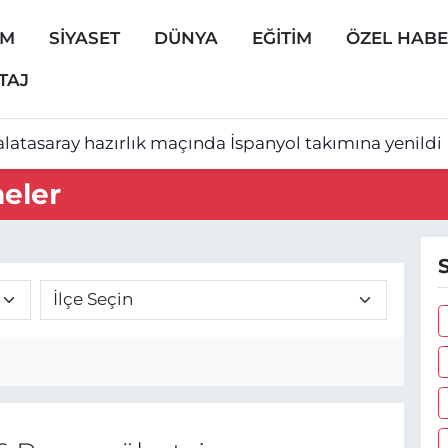
EM
SİYASET
DÜNYA
EĞİTİM
ÖZEL HAB
TAJ
latasaray hazırlık maçında İspanyol takımına yenildi
neler