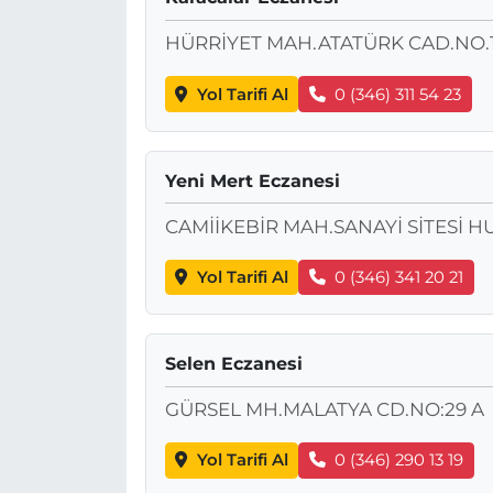
HÜRRİYET MAH.ATATÜRK CAD.NO.
Yol Tarifi Al
0 (346) 311 54 23
Yeni Mert Eczanesi
CAMİİKEBİR MAH.SANAYİ SİTESİ HU
Yol Tarifi Al
0 (346) 341 20 21
Selen Eczanesi
GÜRSEL MH.MALATYA CD.NO:29 A
Yol Tarifi Al
0 (346) 290 13 19