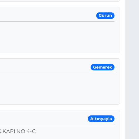
Gürün
Gemerek
Altınyayla
.KAPI NO 4-C