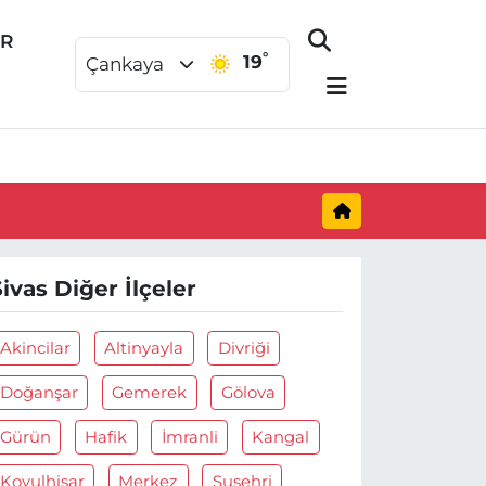
ER
°
19
Çankaya
Sivas Diğer İlçeler
Akincilar
Altinyayla
Divriği
Doğanşar
Gemerek
Gölova
Gürün
Hafik
İmranli
Kangal
Koyulhisar
Merkez
Suşehri