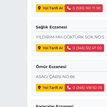
Yol Tarifi Al
0 (530) 961 71 58
Sağlık Eczanesi
YILDIRIM MH.GÖKTÜRK SOK.NO:5
Yol Tarifi Al
0 (346) 512 47 00
Ömür Eczanesi
ASAGI ÇARSI NO:66
Yol Tarifi Al
0 (346) 418 50 05
Karacalar Eczanesi