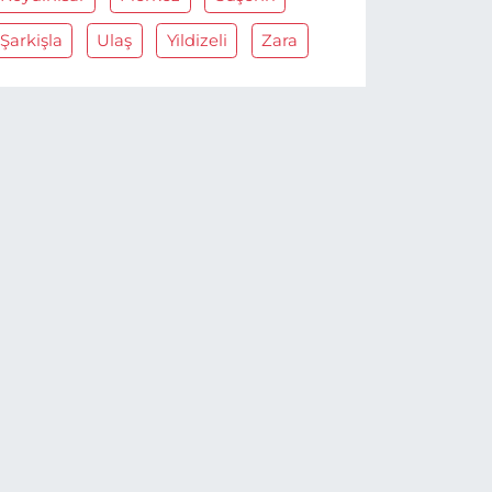
Şarkişla
Ulaş
Yildizeli
Zara