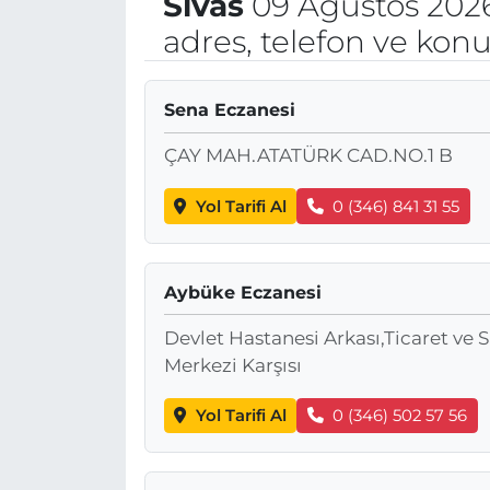
Sivas
09 Ağustos 2026
adres, telefon ve kon
Sena Eczanesi
ÇAY MAH.ATATÜRK CAD.NO.1 B
Yol Tarifi Al
0 (346) 841 31 55
Aybüke Eczanesi
Devlet Hastanesi Arkası,Ticaret ve 
Merkezi Karşısı
Yol Tarifi Al
0 (346) 502 57 56