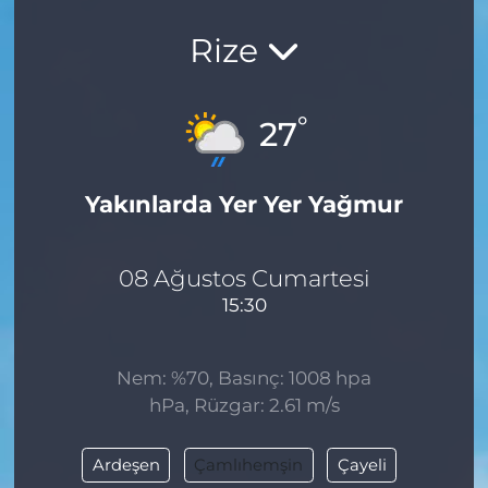
Rize
°
27
Yakınlarda Yer Yer Yağmur
08 Ağustos Cumartesi
15:30
Nem: %70, Basınç: 1008 hpa
hPa, Rüzgar: 2.61 m/s
Ardeşen
Çamlıhemşin
Çayeli