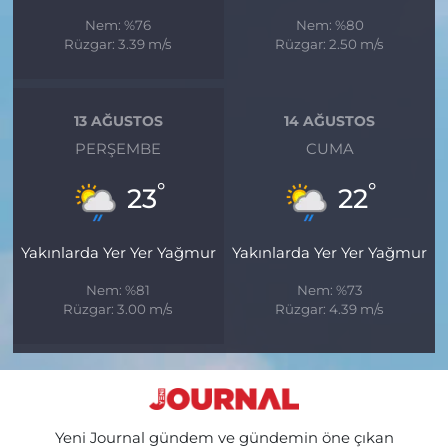
Nem: %76
Nem: %80
Rüzgar: 3.39 m/s
Rüzgar: 2.50 m/s
13 AĞUSTOS
14 AĞUSTOS
PERŞEMBE
CUMA
°
°
23
22
Yakınlarda Yer Yer Yağmur
Yakınlarda Yer Yer Yağmur
Nem: %81
Nem: %73
Rüzgar: 3.00 m/s
Rüzgar: 4.39 m/s
Yeni Journal gündem ve gündemin öne çıkan