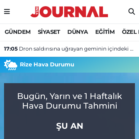
GÜNDEM
Nöbetçi Eczaneler
GÜNDEM
SİYASET
DÜNYA
EĞİTİM
ÖZEL
SİYASET
Hava Durumu
17:05
Dron saldırısına uğrayan geminin içindeki ağır hasar ortaya çıktı
SAĞLIK
Trafik Durumu
Rize Hava Durumu
DÜNYA
Süper Lig Puan Durumu ve Fikstür
EĞİTİM
Tüm Manşetler
Bugün, Yarın ve 1 Haftalık
ÖZEL HABER
Son Dakika Haberleri
Hava Durumu Tahmini
Haber Arşivi
ŞU AN