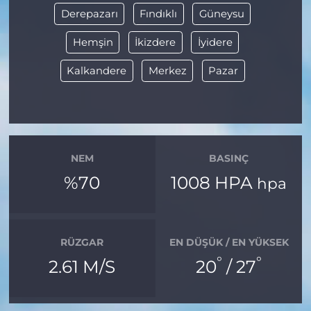
Derepazarı
Fındıklı
Güneysu
Hemşin
İkizdere
İyidere
Kalkandere
Merkez
Pazar
NEM
BASINÇ
%70
1008 HPA
hpa
RÜZGAR
EN DÜŞÜK / EN YÜKSEK
°
°
2.61 M/S
20
/ 27