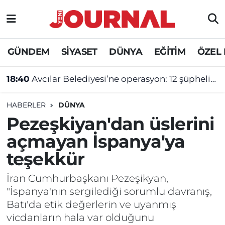
GÜNDEM
Nöbetçi Eczaneler
GÜNDEM
SİYASET
DÜNYA
EĞİTİM
ÖZEL
SİYASET
Hava Durumu
18:40
Avcılar Belediyesi’ne operasyon: 12 şüpheliye tutuklama talebi
SAĞLIK
Trafik Durumu
HABERLER
DÜNYA
DÜNYA
Süper Lig Puan Durumu ve Fikstür
Pezeşkiyan'dan üslerini
açmayan İspanya'ya
EĞİTİM
Tüm Manşetler
teşekkür
ÖZEL HABER
Son Dakika Haberleri
İran Cumhurbaşkanı Pezeşikyan,
"İspanya'nın sergilediği sorumlu davranış,
Haber Arşivi
Batı'da etik değerlerin ve uyanmış
vicdanların hala var olduğunu