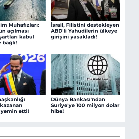
im Muhafızları:
İsrail, Filistini destekleyen
n açılması
ABD'li Yahudilerin ülkeye
artları kabul
girişini yasakladı!
 bağlı!
aşkanlığı
Dünya Bankası'ndan
 kazanan
Suriye'ye 100 milyon dolar
 yemin etti!
hibe!