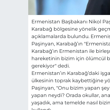
Ermenistan Başbakanı Nikol Paş
Karabağ bölgesine yönelik geçmiş
açıklamalarda bulundu. Ermenis
Paşinyan, Karabağ’ın "Ermenista
Karabağ’ın Ermenistan ile birleş
hareketinin bizim için ölümcül b
gerekiyor" dedi.
Ermenistan’ın Karabağ’daki işga
ülkesinin toprak kaybettiğine y
Paşinyan, "Onu bizim yapan şey 
yapan neydi? Orada okullar, anao
yaşadık, ama temelde nasıl bizim