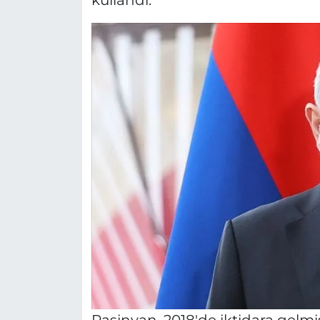
kullandı.
Paşinyan, 2018'de iktidara gelm