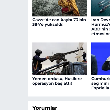
Gazze'de can kaybı 73 bin
İran Devr
384'e yükseldi!
Hürmüz'ü
ABD'nin ş
etmesine
Yemen ordusu, Husilere
Cumhurb
operasyon başlattı!
seçimini
Espriella
Yorumlar