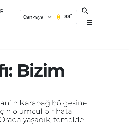
ER
°
33
Çankaya
ı: Bizim
an’ın Karabağ bölgesine
için ölümcül bir hata
 Orada yaşadık, temelde