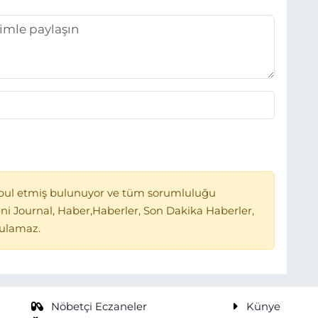
bul etmiş bulunuyor ve tüm sorumluluğu
ni Journal, Haber,Haberler, Son Dakika Haberler,
tulamaz.
Nöbetçi Eczaneler
Künye