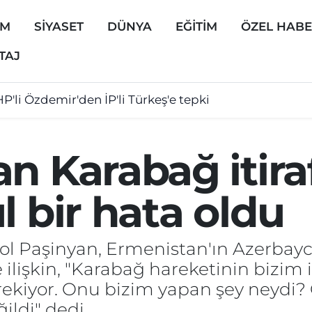
EM
SİYASET
DÜNYA
EĞİTİM
ÖZEL HAB
TAJ
P'li Özdemir'den İP'li Türkeş'e tepki
n Karabağ itiraf
l bir hata oldu
l Paşinyan, Ermenistan'ın Azerbayc
 ilişkin, "Karabağ hareketinin bizim 
rekiyor. Onu bizim yapan şey neydi?
ildi" dedi.