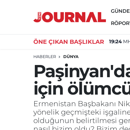
GÜND
GÜNDEM
Nöbetçi Eczaneler
RÖPOR
SİYASET
Hava Durumu
ÖNE ÇIKAN BAŞLIKLAR
19:24
MH
SAĞLIK
Trafik Durumu
HABERLER
DÜNYA
Paşinyan'da
DÜNYA
Süper Lig Puan Durumu ve Fikstür
için ölümcü
EĞİTİM
Tüm Manşetler
ÖZEL HABER
Son Dakika Haberleri
Ermenistan Başbakanı Niko
yönelik geçmişteki işgaline
Haber Arşivi
olduğunun belirtilmesi ge
nasıl bizim oldu? Bizim değ