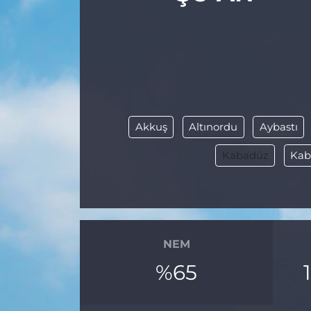
Akkuş
Altınordu
Aybastı
Kabadüz
Kab
NEM
%65