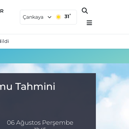
ER
°
31
Çankaya
ildi
umu Tahmini
06 Ağustos Perşembe