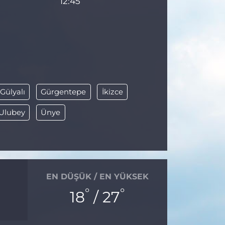
12:45
Gülyalı
Gürgentepe
İkizce
Ulubey
Ünye
EN DÜŞÜK / EN YÜKSEK
°
°
18
/ 27