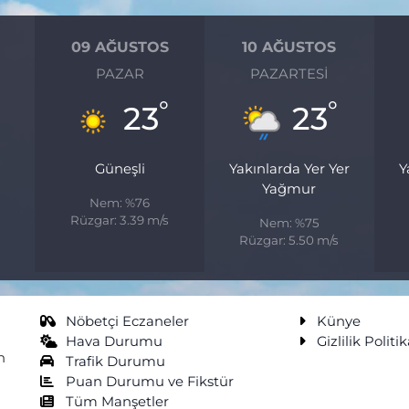
09 AĞUSTOS
10 AĞUSTOS
PAZAR
PAZARTESI
°
°
23
23
Güneşli
Yakınlarda Yer Yer
Y
Yağmur
Nem: %76
s
Rüzgar: 3.39 m/s
Nem: %75
Rüzgar: 5.50 m/s
Nöbetçi Eczaneler
Künye
Hava Durumu
Gizlilik Politik
n
Trafik Durumu
Puan Durumu ve Fikstür
Tüm Manşetler