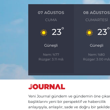
07 AĞUSTOS
08 AĞUSTOS
CUMA
CUMARTESI
°
°
23
23
Güneşli
Güneşli
Nem: %77
Nem: %80
Rüzgar: 3.11 m/s
Rüzgar: 3.00 m/
Yeni Journal gündem ve gündemin öne çıka
başlıklarını yeni bir perspektif ve habercilik
anlayışıyla, anlaşılır, sade ve doğru bir şekilde