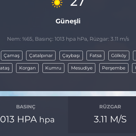
27
Güneşli
Nem: %65, Basınç: 1013 hpa hPa, Rüzgar: 3.11 m/s
Çamaş
Çatalpınar
Çaybaşı
Fatsa
Gölköy
ataş
Korgan
Kumru
Mesudiye
Perşembe
BASINÇ
RÜZGAR
1013 HPA
3.11 M/S
hpa