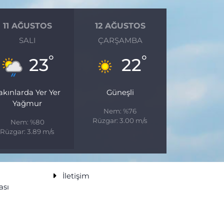
11 AĞUSTOS
12 AĞUSTOS
SALI
ÇARŞAMBA
°
°
23
22
akınlarda Yer Yer
Güneşli
Yağmur
Nem: %76
Rüzgar: 3.00 m/s
Nem: %80
Rüzgar: 3.89 m/s
İletişim
ası