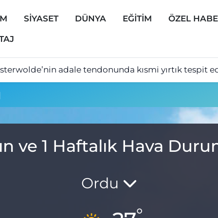
EM
SİYASET
DÜNYA
EĞİTİM
ÖZEL HAB
TAJ
sterwolde’nin adale tendonunda kısmi yırtık tespit ed
u
ın ve 1 Haftalık Hava Dur
Ordu
°