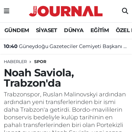
GÜNDEM
Nöbetçi Eczaneler
GÜNDEM
SİYASET
DÜNYA
EĞİTİM
ÖZEL
SİYASET
Hava Durumu
10:40
Güneydoğu Gazeteciler Cemiyeti Başkanı Bozarslan’dan milletvekillerine çağrı: “Çözümden ve barıştan korkmayın”
SAĞLIK
Trafik Durumu
HABERLER
SPOR
DÜNYA
Süper Lig Puan Durumu ve Fikstür
Noah Saviola,
Trabzon'da
EĞİTİM
Tüm Manşetler
Trabzonspor, Ruslan Malinovskyi ardından
ÖZEL HABER
Son Dakika Haberleri
ardından yeni transferlerinden bir ismi
daha Trabzon'a getirdi. Bordo-mavililerin
Haber Arşivi
bonservis bedeliyle kulüp tarihinin en
pahalı transferlerinden biri olan Portekizli