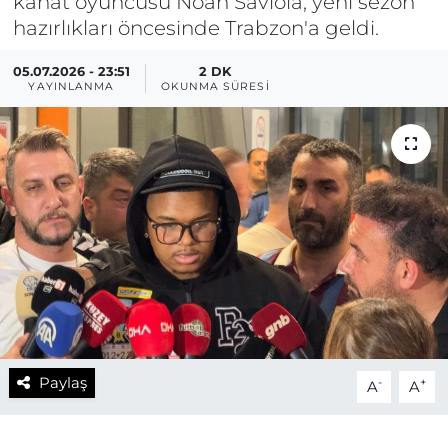
kanat oyuncusu Noah Saviola, yeni sezon
hazırlıkları öncesinde Trabzon'a geldi.
05.07.2026 - 23:51
2 DK
YAYINLANMA
OKUNMA SÜRESI
Paylaş
-
+
A
A