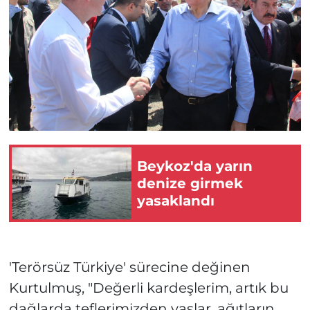
Beykoz'da yarın
denize girmek
yasaklandı
'Terörsüz Türkiye' sürecine değinen
Kurtulmuş, "Değerli kardeşlerim, artık bu
dağlarda teflerimizden yaslar, ağıtların