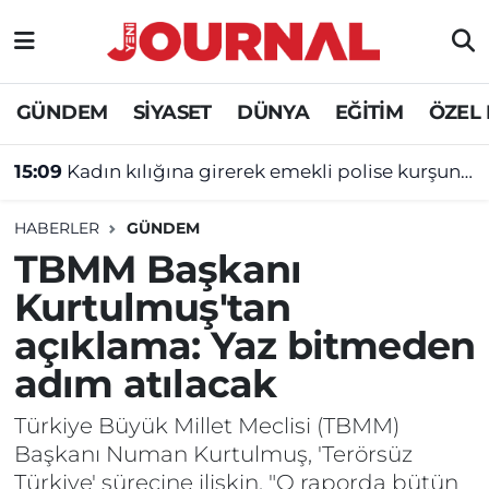
GÜNDEM
Nöbetçi Eczaneler
GÜNDEM
SİYASET
DÜNYA
EĞİTİM
ÖZEL
SİYASET
Hava Durumu
15:09
Kadın kılığına girerek emekli polise kurşun yağdırdı!
SAĞLIK
Trafik Durumu
HABERLER
GÜNDEM
DÜNYA
Süper Lig Puan Durumu ve Fikstür
TBMM Başkanı
Kurtulmuş'tan
EĞİTİM
Tüm Manşetler
açıklama: Yaz bitmeden
ÖZEL HABER
Son Dakika Haberleri
adım atılacak
Haber Arşivi
Türkiye Büyük Millet Meclisi (TBMM)
Başkanı Numan Kurtulmuş, 'Terörsüz
Türkiye' sürecine ilişkin, "O raporda bütün