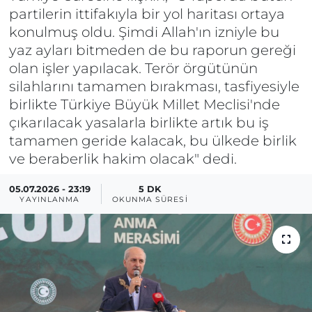
partilerin ittifakıyla bir yol haritası ortaya
konulmuş oldu. Şimdi Allah'ın izniyle bu
yaz ayları bitmeden de bu raporun gereği
olan işler yapılacak. Terör örgütünün
silahlarını tamamen bırakması, tasfiyesiyle
birlikte Türkiye Büyük Millet Meclisi'nde
çıkarılacak yasalarla birlikte artık bu iş
tamamen geride kalacak, bu ülkede birlik
ve beraberlik hakim olacak" dedi.
05.07.2026 - 23:19
5 DK
YAYINLANMA
OKUNMA SÜRESI