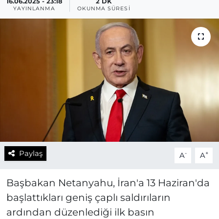
16.06.2025 - 23:18
2 DK
YAYINLANMA
OKUNMA SÜRESI
Paylaş
-
+
A
A
Başbakan Netanyahu, İran'a 13 Haziran'da
başlattıkları geniş çaplı saldırıların
ardından düzenlediği ilk basın