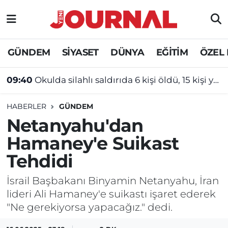
GÜNDEM
Nöbetçi Eczaneler
GÜNDEM
SİYASET
DÜNYA
EĞİTİM
ÖZEL
SİYASET
Hava Durumu
09:40
Okulda silahlı saldırıda 6 kişi öldü, 15 kişi yaralandı
SAĞLIK
Trafik Durumu
HABERLER
GÜNDEM
DÜNYA
Süper Lig Puan Durumu ve Fikstür
Netanyahu'dan
Hamaney'e Suikast
EĞİTİM
Tüm Manşetler
Tehdidi
ÖZEL HABER
Son Dakika Haberleri
İsrail Başbakanı Binyamin Netanyahu, İran
lideri Ali Hamaney'e suikastı işaret ederek
Haber Arşivi
"Ne gerekiyorsa yapacağız." dedi.