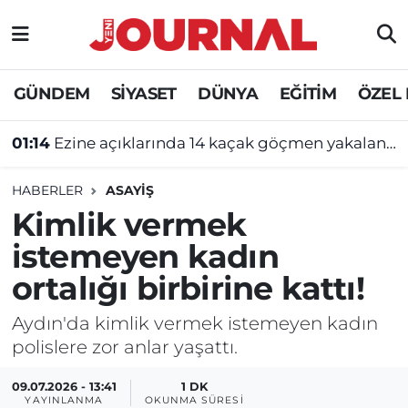
GÜNDEM
Nöbetçi Eczaneler
GÜNDEM
SİYASET
DÜNYA
EĞİTİM
ÖZEL
SİYASET
Hava Durumu
01:14
Ezine açıklarında 14 kaçak göçmen yakalandı
SAĞLIK
Trafik Durumu
HABERLER
ASAYİŞ
DÜNYA
Süper Lig Puan Durumu ve Fikstür
Kimlik vermek
istemeyen kadın
EĞİTİM
Tüm Manşetler
ortalığı birbirine kattı!
ÖZEL HABER
Son Dakika Haberleri
Aydın'da kimlik vermek istemeyen kadın
polislere zor anlar yaşattı.
Haber Arşivi
09.07.2026 - 13:41
1 DK
YAYINLANMA
OKUNMA SÜRESI