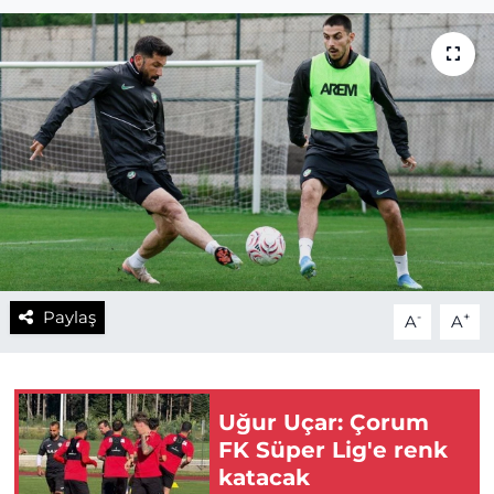
Paylaş
-
+
A
A
Uğur Uçar: Çorum
FK Süper Lig'e renk
katacak