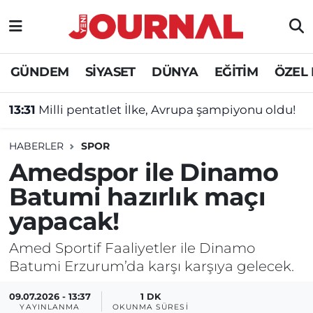
GÜNDEM
Nöbetçi Eczaneler
GÜNDEM
SİYASET
DÜNYA
EĞİTİM
ÖZEL
SİYASET
Hava Durumu
13:31
Milli pentatlet İlke, Avrupa şampiyonu oldu!
SAĞLIK
Trafik Durumu
HABERLER
SPOR
DÜNYA
Süper Lig Puan Durumu ve Fikstür
Amedspor ile Dinamo
Batumi hazırlık maçı
EĞİTİM
Tüm Manşetler
yapacak!
ÖZEL HABER
Son Dakika Haberleri
Amed Sportif Faaliyetler ile Dinamo
Batumi Erzurum’da karşı karşıya gelecek.
Haber Arşivi
09.07.2026 - 13:37
1 DK
YAYINLANMA
OKUNMA SÜRESI