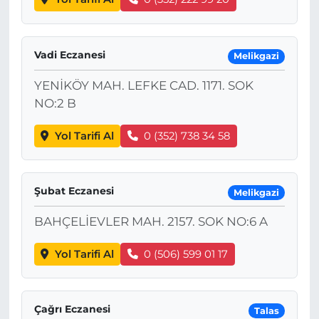
Vadi Eczanesi
Melikgazi
YENİKÖY MAH. LEFKE CAD. 1171. SOK
NO:2 B
Yol Tarifi Al
0 (352) 738 34 58
Şubat Eczanesi
Melikgazi
BAHÇELİEVLER MAH. 2157. SOK NO:6 A
Yol Tarifi Al
0 (506) 599 01 17
Çağrı Eczanesi
Talas