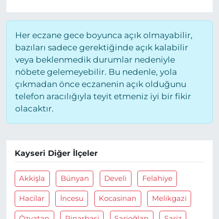
Her eczane gece boyunca açık olmayabilir,
bazıları sadece gerektiğinde açık kalabilir
veya beklenmedik durumlar nedeniyle
nöbete gelemeyebilir. Bu nedenle, yola
çıkmadan önce eczanenin açık olduğunu
telefon aracılığıyla teyit etmeniz iyi bir fikir
olacaktır.
Kayseri Diğer İlçeler
Akkişla
Bünyan
Develi
Felahiye
Hacilar
İncesu
Kocasinan
Melikgazi
Özvatan
Pinarbaşi
Sarioğlan
Sariz