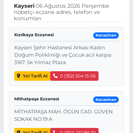
Kayseri
06 Ağustos 2026 Perşembe
nöbetçi eczane adres, telefon ve
konumları
Kızılkaya Eczanesi
Kocasinan
Kayseri Şehir Hastanesi Arkası Kadın
Doğum Polikliniği ve Çocuk acil karşısı
3167. Sk Yılmaz Plaza
Yol Tarifi Al
0 (352) 504 15 06
Mithatpaşa Eczanesi
Kocasinan
MİTHATPAŞA MAH. ÖGÜN CAD. GÜVEN
SOKAK NO:19 A
Yol Tarifi Al
0 (352) 222 99 20