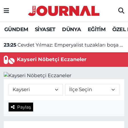
GÜNDEM
Nöbetçi Eczaneler
GÜNDEM
SİYASET
DÜNYA
EĞİTİM
ÖZEL
SİYASET
Hava Durumu
23:25
Cevdet Yılmaz: Emperyalist tuzakları boşa çıkarmaya devam edeceğiz
SAĞLIK
Trafik Durumu
Kayseri Nöbetçi Eczaneler
DÜNYA
Süper Lig Puan Durumu ve Fikstür
EĞİTİM
Tüm Manşetler
ÖZEL HABER
Son Dakika Haberleri
Paylaş
Haber Arşivi