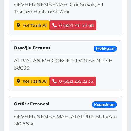
GEVHER NESIBEMAH. Gür Sokak, 8 I
Tekden Hastanesi Yanı
Yol Tarifi Al
0 (352) 231 48 68
Başoğlu Eczanesi
Melikgazi
ALPASLAN MH.GÖKÇE FIDAN SK.N0:7 B
38030
Yol Tarifi Al
0 (352) 235 22 33
Öztürk Eczanesi
Kocasinan
GEVHER NESIBE MAH. ATATÜRK BULVARI
N0:88 A