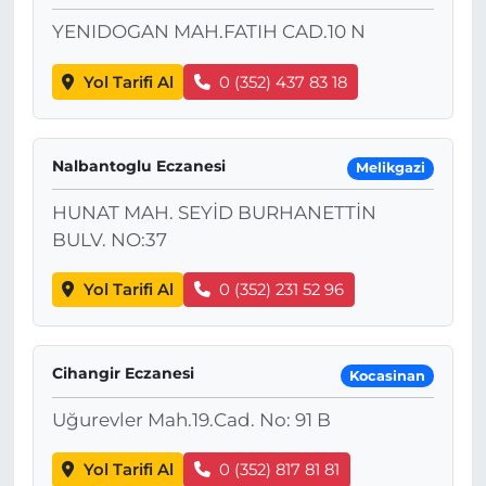
YENIDOGAN MAH.FATIH CAD.10 N
Yol Tarifi Al
0 (352) 437 83 18
Nalbantoglu Eczanesi
Melikgazi
HUNAT MAH. SEYİD BURHANETTİN
BULV. NO:37
Yol Tarifi Al
0 (352) 231 52 96
Cihangir Eczanesi
Kocasinan
Uğurevler Mah.19.Cad. No: 91 B
Yol Tarifi Al
0 (352) 817 81 81