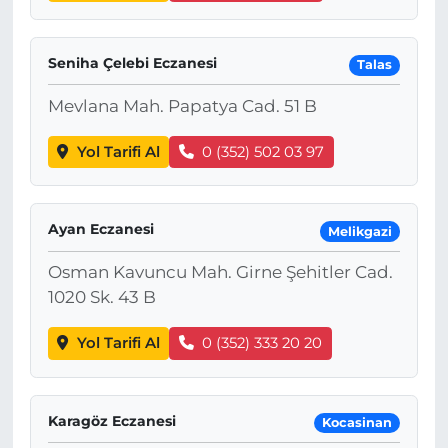
Seniha Çelebi Eczanesi
Talas
Mevlana Mah. Papatya Cad. 51 B
Yol Tarifi Al
0 (352) 502 03 97
Ayan Eczanesi
Melikgazi
Osman Kavuncu Mah. Girne Şehitler Cad.
1020 Sk. 43 B
Yol Tarifi Al
0 (352) 333 20 20
Karagöz Eczanesi
Kocasinan