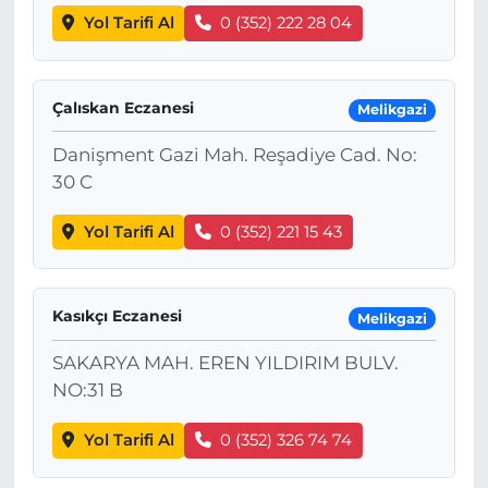
Yol Tarifi Al
0 (352) 222 28 04
Çalıskan Eczanesi
Melikgazi
Danişment Gazi Mah. Reşadiye Cad. No:
30 C
Yol Tarifi Al
0 (352) 221 15 43
Kasıkçı Eczanesi
Melikgazi
SAKARYA MAH. EREN YILDIRIM BULV.
NO:31 B
Yol Tarifi Al
0 (352) 326 74 74