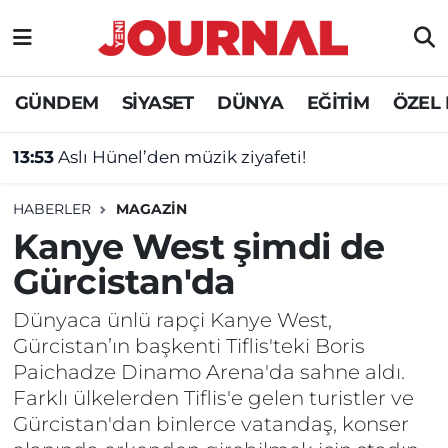
GÜNDEM
Nöbetçi Eczaneler
GÜNDEM
SİYASET
DÜNYA
EĞİTİM
ÖZEL
SİYASET
Hava Durumu
13:53
Aslı Hünel’den müzik ziyafeti!
SAĞLIK
Trafik Durumu
HABERLER
MAGAZİN
DÜNYA
Süper Lig Puan Durumu ve Fikstür
Kanye West şimdi de
Gürcistan'da
EĞİTİM
Tüm Manşetler
Dünyaca ünlü rapçi Kanye West,
ÖZEL HABER
Son Dakika Haberleri
Gürcistan’ın başkenti Tiflis'teki Boris
Paichadze Dinamo Arena'da sahne aldı.
Haber Arşivi
Farklı ülkelerden Tiflis'e gelen turistler ve
Gürcistan'dan binlerce vatandaş, konser