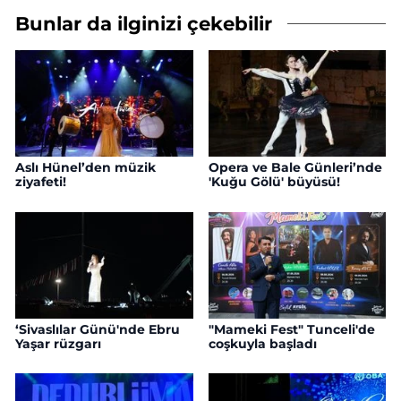
Bunlar da ilginizi çekebilir
Aslı Hünel’den müzik
Opera ve Bale Günleri’nde
ziyafeti!
'Kuğu Gölü' büyüsü!
‘Sivaslılar Günü'nde Ebru
"Mameki Fest" Tunceli'de
Yaşar rüzgarı
coşkuyla başladı