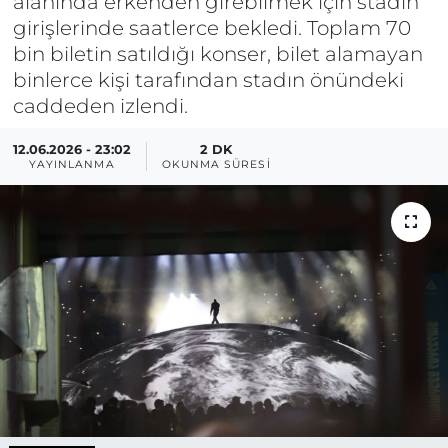
alanında erkenden girebilmek için stadın
girişlerinde saatlerce bekledi. Toplam 70
bin biletin satıldığı konser, bilet alamayan
binlerce kişi tarafından stadın önündeki
caddeden izlendi.
12.06.2026 - 23:02
2 DK
YAYINLANMA
OKUNMA SÜRESI