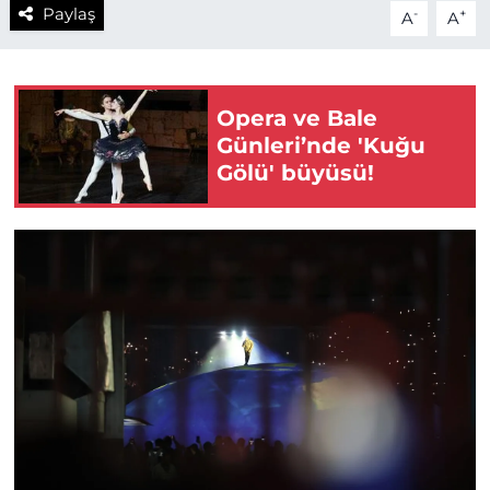
Paylaş
-
+
A
A
Opera ve Bale
Günleri’nde 'Kuğu
Gölü' büyüsü!