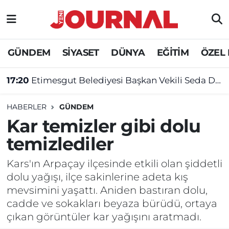
GÜNDEM
Nöbetçi Eczaneler
GÜNDEM
SİYASET
DÜNYA
EĞİTİM
ÖZEL
SİYASET
Hava Durumu
17:20
Etimesgut Belediyesi Başkan Vekili Seda Dilber oldu
SAĞLIK
Trafik Durumu
HABERLER
GÜNDEM
DÜNYA
Süper Lig Puan Durumu ve Fikstür
Kar temizler gibi dolu
temizlediler
EĞİTİM
Tüm Manşetler
Kars'ın Arpaçay ilçesinde etkili olan şiddetli
ÖZEL HABER
Son Dakika Haberleri
dolu yağışı, ilçe sakinlerine adeta kış
mevsimini yaşattı. Aniden bastıran dolu,
Haber Arşivi
cadde ve sokakları beyaza bürüdü, ortaya
çıkan görüntüler kar yağışını aratmadı.