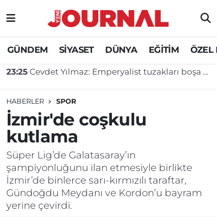
GÜNDEM
Nöbetçi Eczaneler
GÜNDEM
SİYASET
DÜNYA
EĞİTİM
ÖZEL
SİYASET
Hava Durumu
23:08
KKTC'de sıcak hava nedeniyle öğle saatlerinde çalışma yasağı
SAĞLIK
Trafik Durumu
HABERLER
SPOR
DÜNYA
Süper Lig Puan Durumu ve Fikstür
İzmir'de coşkulu
kutlama
EĞİTİM
Tüm Manşetler
Süper Lig’de Galatasaray’ın
ÖZEL HABER
Son Dakika Haberleri
şampiyonluğunu ilan etmesiyle birlikte
İzmir’de binlerce sarı-kırmızılı taraftar,
Haber Arşivi
Gündoğdu Meydanı ve Kordon’u bayram
yerine çevirdi.