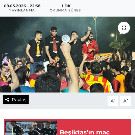
09.05.2026 - 22:58
1 DK
YAYINLANMA
OKUNMA SÜRESI
Paylaş
-
+
A
A
Beşiktaş'ın maç