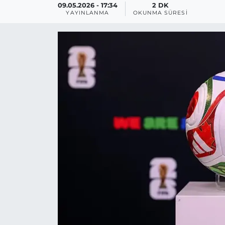
09.05.2026 - 17:34
2 DK
YAYINLANMA
OKUNMA SÜRESI