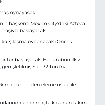
k.
 maç oynayacak.
'nın başkenti Mexico City'deki Azteca
maçıyla başlayacak.
 karşılaşma oynanacak (Önceki
ir tur başlayacak: Her grubun ilk 2
ü, genişletilmiş Son 32 Turu’na
k maç üzerinden eleme usulü ile
 turlarındaki her maçta kazanan takım