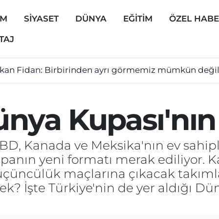
EM
SİYASET
DÜNYA
EĞİTİM
ÖZEL HAB
TAJ
kan Fidan: Birbirinden ayrı görmemiz mümkün değil
ünya Kupası'nın
BD, Kanada ve Meksika'nın ev sahipl
upanın yeni formatı merak ediliyor. 
 üçüncülük maçlarına çıkacak takıml
k? İşte Türkiye'nin de yer aldığı Dü