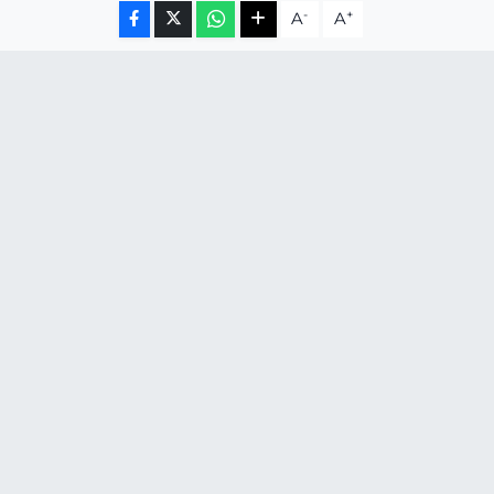
-
+
A
A