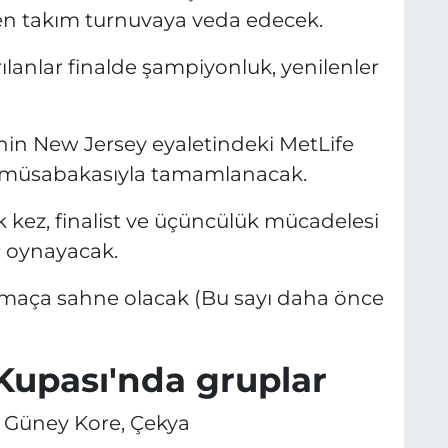
den takım turnuvaya veda edecek.
rılanlar finalde şampiyonluk, yenilenler
nin New Jersey eyaletindeki MetLife
 müsabakasıyla tamamlanacak.
k kez, finalist ve üçüncülük mücadelesi
ç oynayacak.
 maça sahne olacak (Bu sayı daha önce
Kupası'nda gruplar
, Güney Kore, Çekya