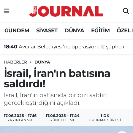
GÜNDEM
Nöbetçi Eczaneler
GÜNDEM
SİYASET
DÜNYA
EĞİTİM
ÖZEL
SİYASET
Hava Durumu
18:40
Avcılar Belediyesi’ne operasyon: 12 şüpheliye tutuklama talebi
SAĞLIK
Trafik Durumu
HABERLER
DÜNYA
DÜNYA
Süper Lig Puan Durumu ve Fikstür
İsrail, İran'ın batısına
saldırdı!
EĞİTİM
Tüm Manşetler
İsrail, İran'ın batısında bir dizi saldırı
ÖZEL HABER
Son Dakika Haberleri
gerçekleştirdiğini açıkladı.
Haber Arşivi
17.06.2025 - 17:16
17.06.2025 - 17:24
1 DK
YAYINLANMA
GÜNCELLEME
OKUNMA SÜRESI