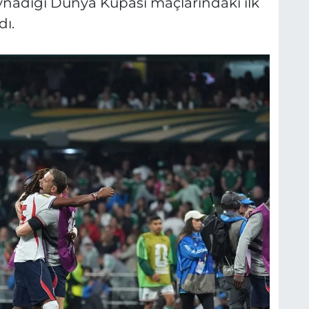
oynadığı Dünya Kupası maçlarındaki ilk
dı.