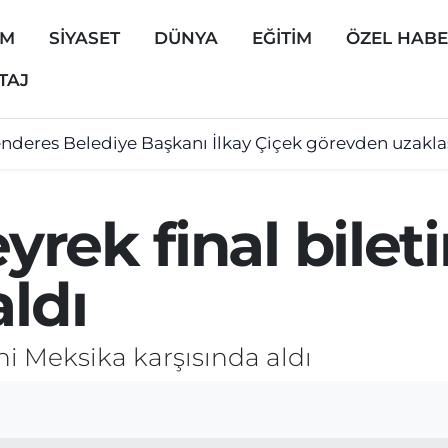
EM
SİYASET
DÜNYA
EĞİTİM
ÖZEL HAB
TAJ
nderes Belediye Başkanı İlkay Çiçek görevden uzaklaş
eyrek final bile
aldı
tini Meksika karşısında aldı