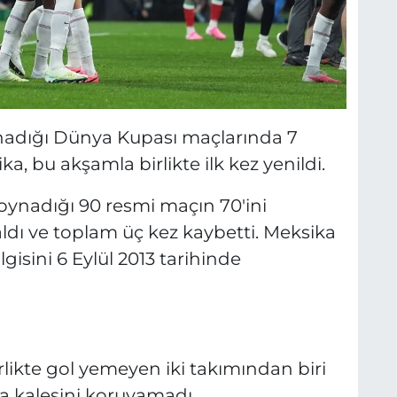
nadığı Dünya Kupası maçlarında 7
ka, bu akşamla birlikte ilk kez yenildi.
ynadığı 90 resmi maçın 70'ini
ldı ve toplam üç kez kaybetti. Meksika
lgisini 6 Eylül 2013 tarihinde
likte gol yemeyen iki takımından biri
da kalesini koruyamadı.