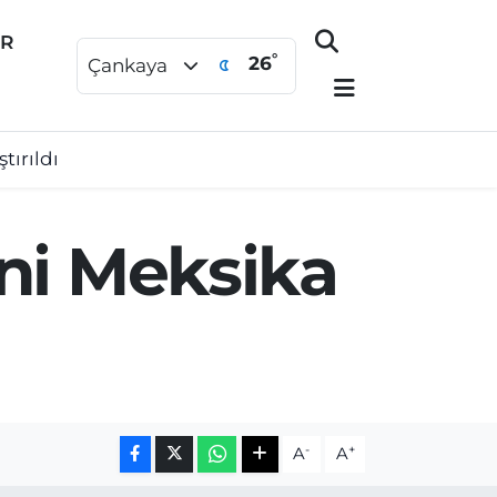
ER
°
26
Çankaya
tırıldı
tini Meksika
-
+
A
A