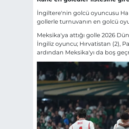
İngiltere'nin golcü oyuncusu Ha
gollerle turnuvanın en golcü oyun
Meksika'ya attığı golle 2026 Dü
İngiliz oyuncu; Hırvatistan (2)
ardından Meksika'yı da boş geç