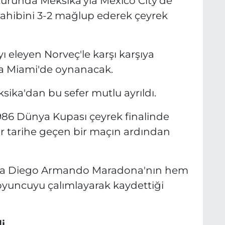
turunda Meksika'yla Mexico City'de
v sahibini 3-2 mağlup ederek çeyrek
yı eleyen Norveç'le karşı karşıya
a Miami'de oynanacak.
ksika'dan bu sefer mutlu ayrıldı.
986 Dünya Kupası çeyrek finalinde
ler tarihe geçen bir maçın ardından
açta Diego Armando Maradona'nın hem
z oyuncuyu çalımlayarak kaydettiği
i