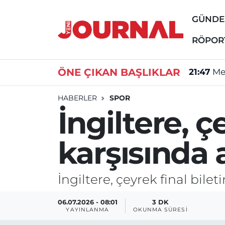
GÜND
GÜNDEM
Nöbetçi Eczaneler
RÖPOR
SİYASET
Hava Durumu
ÖNE ÇIKAN BAŞLIKLAR
21:47
Me
SAĞLIK
Trafik Durumu
HABERLER
SPOR
İngiltere, ç
DÜNYA
Süper Lig Puan Durumu ve Fikstür
karşısında 
EĞİTİM
Tüm Manşetler
ÖZEL HABER
Son Dakika Haberleri
İngiltere, çeyrek final bile
Haber Arşivi
06.07.2026 - 08:01
3 DK
YAYINLANMA
OKUNMA SÜRESI