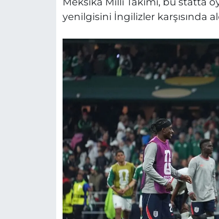
Meksika Milli Takımı, bu statta 
yenilgisini İngilizler karşısında al