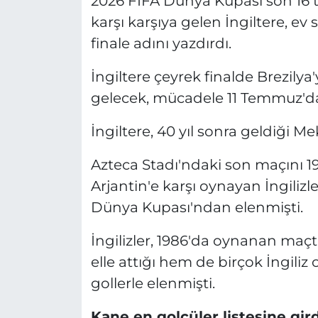
2026 FIFA Dünya Kupası son 16 
karşı karşıya gelen İngiltere, e
finale adını yazdırdı.
İngiltere çeyrek finalde Brezilya'
gelecek, mücadele 11 Temmuz'd
İngiltere, 40 yıl sonra geldiği Me
Azteca Stadı'ndaki son maçını 1
Arjantin'e karşı oynayan İngiliz
Dünya Kupası'ndan elenmişti.
İngilizler, 1986'da oynanan m
elle attığı hem de birçok İngili
gollerle elenmişti.
Kane en golcüler listesine gird