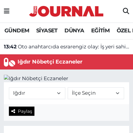
GÜNDEM
Nöbetçi Eczaneler
GÜNDEM
SİYASET
DÜNYA
EĞİTİM
ÖZEL
SİYASET
Hava Durumu
13:42
Oto anahtarcıda esrarengiz olay: İş yeri sahibi ve genç kadın ölü bulundu!
SAĞLIK
Trafik Durumu
Iğdır Nöbetçi Eczaneler
DÜNYA
Süper Lig Puan Durumu ve Fikstür
EĞİTİM
Tüm Manşetler
ÖZEL HABER
Son Dakika Haberleri
Paylaş
Haber Arşivi