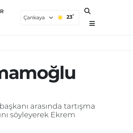
ER
°
23
Çankaya
 İmamoğlu
aşkanı arasında tartışma
nı söyleyerek Ekrem