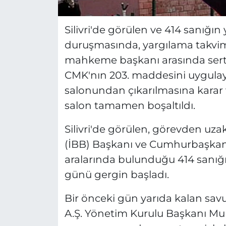
Silivri'de görülen ve 414 sanığın
duruşmasında, yargılama takvi
mahkeme başkanı arasında sert
CMK'nın 203. maddesini uygul
salonundan çıkarılmasına karar 
salon tamamen boşaltıldı.
Silivri'de görülen, görevden uza
(İBB) Başkanı ve Cumhurbaşka
aralarında bulunduğu 414 sanığın
günü gergin başladı.
Bir önceki gün yarıda kalan s
A.Ş. Yönetim Kurulu Başkanı Mu