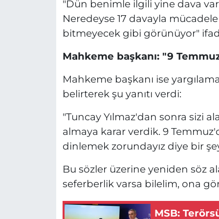
"Dün benimle ilgili yine dava va
Neredeyse 17 davayla mücadel
bitmeyecek gibi görünüyor" ifade
Mahkeme başkanı: "9 Temmuz'
Mahkeme başkanı ise yargılama 
belirterek şu yanıtı verdi:
"Tuncay Yılmaz'dan sonra sizi al
almaya karar verdik. 9 Temmuz'da
dinlemek zorundayız diye bir şey 
Bu sözler üzerine yeniden söz 
seferberlik varsa bilelim, ona gö
MSB: Terörsü