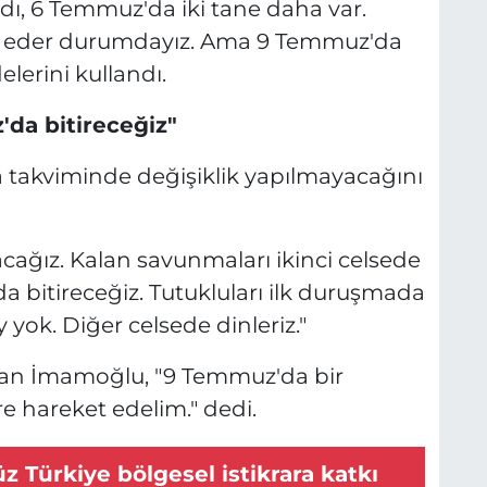
rdı, 6 Temmuz'da iki tane daha var.
e eder durumdayız. Ama 9 Temmuz'da
lerini kullandı.
da bitireceğiz"
takviminde değişiklik yapılmayacağını
acağız. Kalan savunmaları ikinci celsede
 bitireceğiz. Tutukluları ilk duruşmada
yok. Diğer celsede dinleriz."
alan İmamoğlu, "9 Temmuz'da bir
re hareket edelim." dedi.
z Türkiye bölgesel istikrara katkı