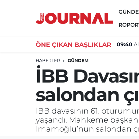
GÜND
GÜNDEM
Nöbetçi Eczaneler
RÖPOR
SİYASET
Hava Durumu
ÖNE ÇIKAN BAŞLIKLAR
09:40
Al
SAĞLIK
Trafik Durumu
HABERLER
GÜNDEM
İBB Davası
DÜNYA
Süper Lig Puan Durumu ve Fikstür
salondan çı
EĞİTİM
Tüm Manşetler
ÖZEL HABER
Son Dakika Haberleri
İBB davasının 61. oturum
yaşandı. Mahkeme başkanı
Haber Arşivi
İmamoğlu’nun salondan çık