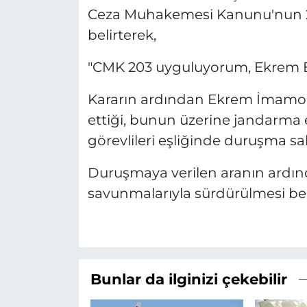
Ceza Muhakemesi Kanunu'nun 2
belirterek,
"CMK 203 uyguluyorum, Ekrem Bey'i
Kararın ardından Ekrem İmamoğ
ettiği, bunun üzerine jandarma 
görevlileri eşliğinde duruşma sal
Duruşmaya verilen aranın ardın
savunmalarıyla sürdürülmesi bek
Bunlar da ilginizi çekebilir