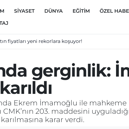
EM
SİYASET
DÜNYA
EĞİTİM
ÖZEL HAB
TAJ
tın fiyatları yeni rekorlara koşuyor!
nda gerginlik:
karıldı
unda Ekrem İmamoğlu ile mahkeme b
 CMK’nın 203. maddesini uyguladığı
arılmasına karar verdi.