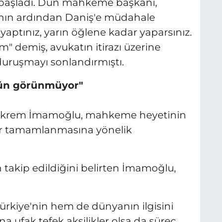
başladı. Dün mahkeme başkanı,
anın ardından Daniş'e müdahale
aptınız, yarın öğlene kadar yaparsınız.
" demiş, avukatın itirazı üzerine
uruşmayı sonlandırmıştı.
ün görünmüyor"
Ekrem İmamoğlu, mahkeme heyetinin
r tamamlanmasına yönelik
akip edildiğini belirten İmamoğlu,
kiye'nin hem de dünyanın ilgisini
a ufak tefek aksilikler olsa da süreç