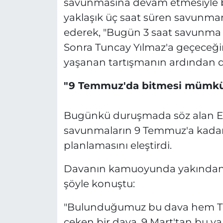
savunmasına devam etmesiyle 
yaklaşık üç saat süren savunm
ederek, "Bugün 3 saat savunma y
Sonra Tuncay Yılmaz'a geçeceğim
yaşanan tartışmanın ardından d
"9 Temmuz'da bitmesi mümk
Bugünkü duruşmada söz alan 
savunmaların 9 Temmuz'a kada
planlamasını eleştirdi.
Davanın kamuoyunda yakından t
şöyle konuştu:
"Bulunduğumuz bu dava hem Tür
çeken bir dava. 9 Mart'tan bu yan