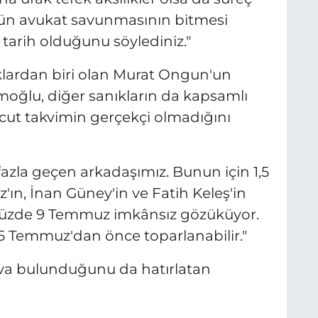
 Dün avukat savunmasının bitmesi
tarih olduğunu söylediniz."
lardan biri olan Murat Ongun'un
ğlu, diğer sanıkların da kapsamlı
evcut takvimin gerçekçi olmadığını
azla geçen arkadaşımız. Bunun için 1,5
az'ın, İnan Güney'in ve Fatih Keleş'in
zde 9 Temmuz imkânsız gözüküyor.
5 Temmuz'dan önce toparlanabilir."
va bulunduğunu da hatırlatan