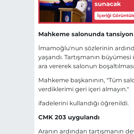
sunacak
İçeriği Görüntül
Mahkeme salonunda tansiyon 
İmamoğlu'nun sözlerinin ardın
yaşandı. Tartışmanın büyümes
ara vererek salonun boşaltılmasın
Mahkeme başkanının, "Tüm salo
verdiklerimi geri içeri almayın."
ifadelerini kullandığı öğrenildi.
CMK 203 uygulandı
Aranın ardından tartışmanın d