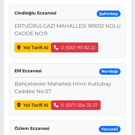
Cindioğlu Eczanesi
Şahinbey
ERTUĞRULGAZİ MAHALLESİ 189012 NOLU
CADDE NO:9
Yol Tarifi Al
0 (530) 911 82 22
Elif Eczanesi
Nurdağı
Bahçelievler Mahallesi Hilmi Kutlubay
Caddesi No:57
Yol Tarifi Al
0 (507) 554 33 27
Özlem Eczanesi
Yavuzeli