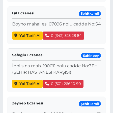
Işıl Eczanesi
Şehitkamil
Boyno mahallesi 07096 nolu cadde No:54
Yol Tarifi Al
0 (342) 323 28 84
Sefoğlu Eczanesi
Şahinbey
İbni sina mah. 190011 nolu cadde No:3FH
(ŞEHİR HASTANESİ KARŞISI)
Yol Tarifi Al
0 (501) 266 10 90
Zeynep Eczanesi
Şehitkamil