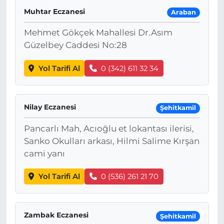
Muhtar Eczanesi
Araban
Mehmet Gökçek Mahallesi Dr.Asım
Güzelbey Caddesi No:28
Yol Tarifi Al
0 (342) 611 32 34
Nilay Eczanesi
Şehitkamil
Pancarlı Mah, Acıoğlu et lokantası ilerisi,
Sanko Okulları arkası, Hilmi Salime Kırşan
cami yanı
Yol Tarifi Al
0 (536) 261 21 70
Zambak Eczanesi
Şehitkamil