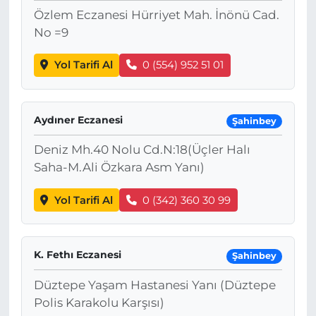
Özlem Eczanesi Hürriyet Mah. İnönü Cad.
No =9
Yol Tarifi Al
0 (554) 952 51 01
Aydıner Eczanesi
Şahinbey
Deniz Mh.40 Nolu Cd.N:18(Üçler Halı
Saha-M.Ali Özkara Asm Yanı)
Yol Tarifi Al
0 (342) 360 30 99
K. Fethı Eczanesi
Şahinbey
Düztepe Yaşam Hastanesi Yanı (Düztepe
Polis Karakolu Karşısı)