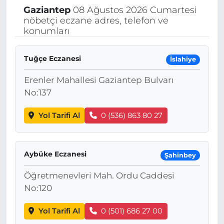
Gaziantep
08 Ağustos 2026 Cumartesi
nöbetçi eczane adres, telefon ve
konumları
Tuğçe Eczanesi
İslahiye
Erenler Mahallesi Gaziantep Bulvarı
No:137
Yol Tarifi Al
0 (536) 863 80 27
Aybüke Eczanesi
Şahinbey
Öğretmenevleri Mah. Ordu Caddesi
No:120
Yol Tarifi Al
0 (501) 686 27 00