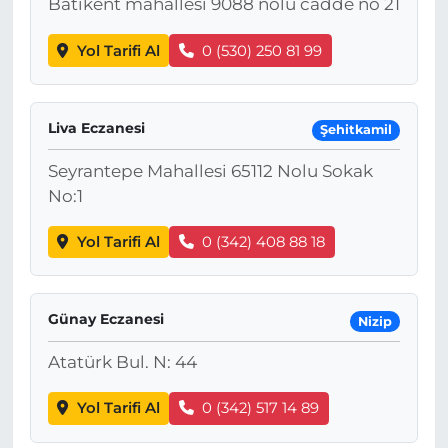
Batıkent mahallesi 9088 nolu cadde no 21
Yol Tarifi Al
0 (530) 250 81 99
Liva Eczanesi
Şehitkamil
Seyrantepe Mahallesi 65112 Nolu Sokak
No:1
Yol Tarifi Al
0 (342) 408 88 18
Günay Eczanesi
Nizip
Atatürk Bul. N: 44
Yol Tarifi Al
0 (342) 517 14 89