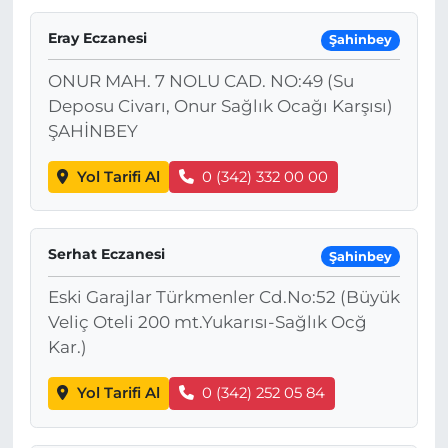
Eray Eczanesi
Şahinbey
ONUR MAH. 7 NOLU CAD. NO:49 (Su
Deposu Civarı, Onur Sağlık Ocağı Karşısı)
ŞAHİNBEY
Yol Tarifi Al
0 (342) 332 00 00
Serhat Eczanesi
Şahinbey
Eski Garajlar Türkmenler Cd.No:52 (Büyük
Veliç Oteli 200 mt.Yukarısı-Sağlık Ocğ
Kar.)
Yol Tarifi Al
0 (342) 252 05 84