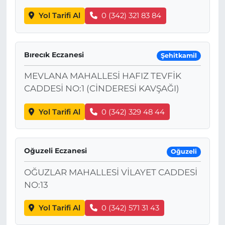
Yol Tarifi Al
0 (342) 321 83 84
Bırecık Eczanesi
Şehitkamil
MEVLANA MAHALLESİ HAFIZ TEVFİK
CADDESİ NO:1 (CİNDERESİ KAVŞAĞI)
Yol Tarifi Al
0 (342) 329 48 44
Oğuzeli Eczanesi
Oğuzeli
OĞUZLAR MAHALLESİ VİLAYET CADDESİ
NO:13
Yol Tarifi Al
0 (342) 571 31 43