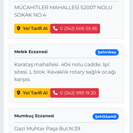
MÜCAHİTLER MAHALLESİ 52007 NOLU
SOKAK NO:4
Yol Tarifi Al
0 (342) 606 05 85
Melek Eczanesi
Şahinbey
Karataş mahallesi. 404 nolu cadde. Işıl
sitesi. L blok. Kavaklık rotary sağlık ocağı
karşısı.
Yol Tarifi Al
0 (342) 999 19 20
Mumbuç Eczanesi
Şehitkamil
Gazi Muhtar Paşa Bul.N:39