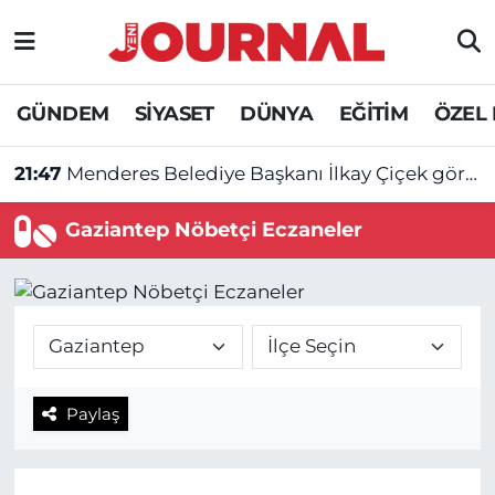
GÜNDEM
Nöbetçi Eczaneler
GÜNDEM
SİYASET
DÜNYA
EĞİTİM
ÖZEL
SİYASET
Hava Durumu
21:47
Menderes Belediye Başkanı İlkay Çiçek görevden uzaklaştırıldı
SAĞLIK
Trafik Durumu
Gaziantep Nöbetçi Eczaneler
DÜNYA
Süper Lig Puan Durumu ve Fikstür
EĞİTİM
Tüm Manşetler
ÖZEL HABER
Son Dakika Haberleri
Paylaş
Haber Arşivi