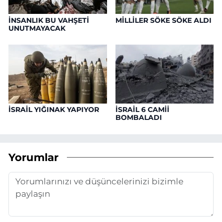
İNSANLIK BU VAHŞETİ
MİLLİLER SÖKE SÖKE ALDI
UNUTMAYACAK
İSRAİL YIĞINAK YAPIYOR
İSRAİL 6 CAMİİ
BOMBALADI
Yorumlar