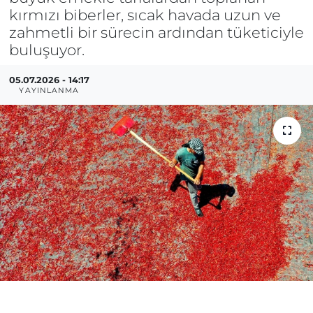
kırmızı biberler, sıcak havada uzun ve
zahmetli bir sürecin ardından tüketiciyle
buluşuyor.
05.07.2026 - 14:17
YAYINLANMA