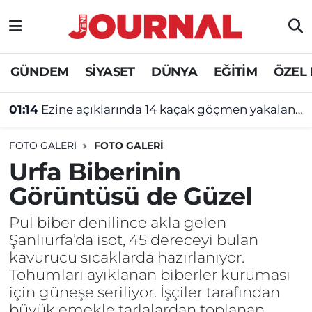
GÜNDEM
Nöbetçi Eczaneler
GÜNDEM
SİYASET
DÜNYA
EĞİTİM
ÖZEL
SİYASET
Hava Durumu
01:14
Ezine açıklarında 14 kaçak göçmen yakalandı
SAĞLIK
Trafik Durumu
FOTO GALERI
FOTO GALERİ
DÜNYA
Süper Lig Puan Durumu ve Fikstür
Urfa Biberinin
Görüntüsü de Güzel
EĞİTİM
Tüm Manşetler
Pul biber denilince akla gelen
ÖZEL HABER
Son Dakika Haberleri
Şanlıurfa’da isot, 45 dereceyi bulan
kavurucu sıcaklarda hazırlanıyor.
Haber Arşivi
Tohumları ayıklanan biberler kuruması
için güneşe seriliyor. İşçiler tarafından
büyük emekle tarlalardan toplanan