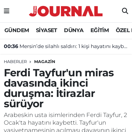
GÜNDEM
Nöbetçi Eczaneler
GÜNDEM
SİYASET
DÜNYA
EĞİTİM
ÖZEL
SİYASET
Hava Durumu
00:36
Mersin’de silahlı saldırı: 1 kişi hayatını kaybetti
SAĞLIK
Trafik Durumu
HABERLER
MAGAZİN
DÜNYA
Süper Lig Puan Durumu ve Fikstür
Ferdi Tayfur'un miras
davasında ikinci
EĞİTİM
Tüm Manşetler
duruşma: İtirazlar
ÖZEL HABER
Son Dakika Haberleri
sürüyor
Haber Arşivi
Arabeskin usta isimlerinden Ferdi Tayfur, 2
Ocak'ta hayatını kaybetti. Tayfur'un
vasiyetnamesinin açılması davasının ikinci