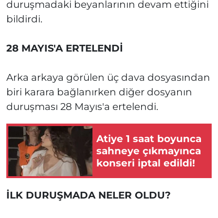
duruşmadaki beyanlarının devam ettiğini
bildirdi.
28 MAYIS'A ERTELENDİ
Arka arkaya görülen üç dava dosyasından
biri karara bağlanırken diğer dosyanın
duruşması 28 Mayıs'a ertelendi.
Atiye 1 saat boyunca
sahneye çıkmayınca
konseri iptal edildi!
İLK DURUŞMADA NELER OLDU?