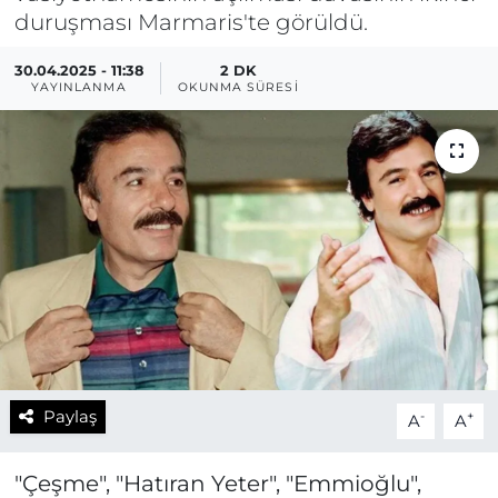
duruşması Marmaris'te görüldü.
30.04.2025 - 11:38
2 DK
YAYINLANMA
OKUNMA SÜRESI
Paylaş
-
+
A
A
"Çeşme", "Hatıran Yeter", "Emmioğlu",