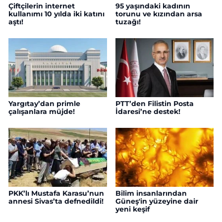
Çiftçilerin internet
95 yaşındaki kadının
kullanımı 10 yılda iki katını
torunu ve kızından arsa
aştı!
tuzağı!
Yargıtay’dan primle
PTT’den Filistin Posta
çalışanlara müjde!
İdaresi’ne destek!
PKK’lı Mustafa Karasu’nun
Bilim insanlarından
annesi Sivas’ta defnedildi!
Güneş'in yüzeyine dair
yeni keşif