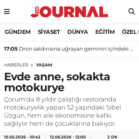
GÜNDEM
Nöbetçi Eczaneler
GÜNDEM
SİYASET
DÜNYA
EĞİTİM
ÖZEL
SİYASET
Hava Durumu
17:05
Dron saldırısına uğrayan geminin içindeki ağır hasar ortaya çıktı
SAĞLIK
Trafik Durumu
HABERLER
YAŞAM
DÜNYA
Süper Lig Puan Durumu ve Fikstür
Evde anne, sokakta
motokurye
EĞİTİM
Tüm Manşetler
Çorum'da 8 yıldır çalıştığı restoranda
ÖZEL HABER
Son Dakika Haberleri
motokuryelik yapan 52 yaşındaki Sibel
Üzgün, hem aile ekonomisine katkı
Haber Arşivi
sağlıyor hem de çocuklarına bakıyor.
10.05.2026 - 10:42
12.06.2026 - 12:00
2 DK