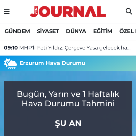
GÜNDEM
Nöbetçi Eczaneler
GÜNDEM
SİYASET
DÜNYA
EĞİTİM
ÖZEL
SİYASET
Hava Durumu
09:10
MHP'li Feti Yıldız: Çerçeve Yasa gelecek hafta 430'un üzerinde oyla kabul edilebilir
SAĞLIK
Trafik Durumu
Erzurum Hava Durumu
DÜNYA
Süper Lig Puan Durumu ve Fikstür
EĞİTİM
Tüm Manşetler
Bugün, Yarın ve 1 Haftalık
ÖZEL HABER
Son Dakika Haberleri
Hava Durumu Tahmini
Haber Arşivi
ŞU AN