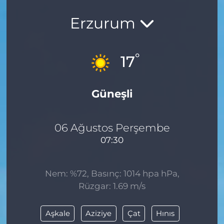
Erzurum
°
17
Güneşli
06 Ağustos Perşembe
07:30
Nem: %72, Basınç: 1014 hpa hPa,
Rüzgar: 1.69 m/s
Aşkale
Aziziye
Çat
Hınıs