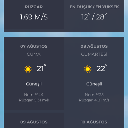
RÜZGAR
EN DÜŞÜK / EN YÜKSEK
°
°
1.69 M/S
12
/ 28
07 AĞUSTOS
08 AĞUSTOS
CUMA
CUMARTESI
°
°
21
22
Güneşli
Güneşli
Nem: %44
Nem: %35
Rüzgar: 5.31 m/s
Rüzgar: 4.81 m/s
09 AĞUSTOS
10 AĞUSTOS