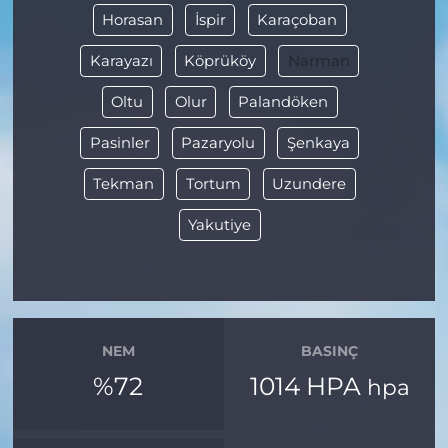
Horasan
İspir
Karaçoban
Karayazı
Köprüköy
Narman
Oltu
Olur
Palandöken
Pasinler
Pazaryolu
Şenkaya
Tekman
Tortum
Uzundere
Yakutiye
NEM
BASINÇ
%72
1014 HPA
hpa