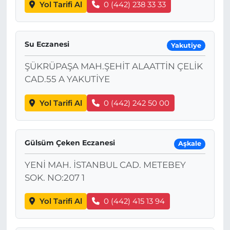
Yol Tarifi Al
0 (442) 238 33 33
Su Eczanesi
Yakutiye
ŞÜKRÜPAŞA MAH.ŞEHİT ALAATTİN ÇELİK
CAD.55 A YAKUTİYE
Yol Tarifi Al
0 (442) 242 50 00
Gülsüm Çeken Eczanesi
Aşkale
YENİ MAH. İSTANBUL CAD. METEBEY
SOK. NO:207 1
Yol Tarifi Al
0 (442) 415 13 94