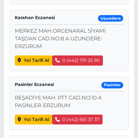
Karahan Eczanesi
Uzundere
MERKEZ MAH.ORGENARAL SİYAMİ
TAŞDAN CAD.NO:8 A UZUNDERE-
ERZURUM
Yol Tarifi Al
0 (442) 791 25 90
Pasinler Eczanesi
Pasinler
REŞADİYE MAH. PTT CAD.NO:10 A
PASİNLER-ERZURUM
Yol Tarifi Al
0 (442) 661 37 37