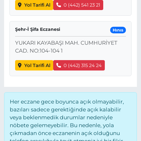
Yol Tarifi Al
0 (442) 541 23 21
Şehr-İ Şifa Eczanesi
Hınıs
YUKARI KAYABAŞI MAH. CUMHURİYET
CAD. NO:104-104 1
Yol Tarifi Al
0 (442) 315 24 24
Her eczane gece boyunca açık olmayabilir,
bazıları sadece gerektiğinde açık kalabilir
veya beklenmedik durumlar nedeniyle
nöbete gelemeyebilir. Bu nedenle, yola
çıkmadan önce eczanenin açık olduğunu
telefon aracılığıyla teyit etmeniz iyi bir fikir