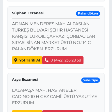
Süphan Eczanesi
Palandöken
ADNAN MENDERES MAH.ALPASLAN
TÜRKEŞ BULVARI ŞEHİR HASTANESİ
KARŞISI LUKOIL ÇAPRAZI ÇORBACILAR
SIRASI SİNAN MARKET ÜSTÜ NO:114 C
PALANDÖKEN-ERZURUM
Yol Tarifi Al
0 (442) 235 28 58
Asya Eczanesi
Yakutiye
LALAPAŞA MAH. HASTANELER
CAD.NO:10 H GEZ CAMİİ ÜSTÜ YAKUTİYE
ERZURUM