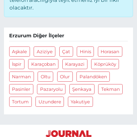
olacaktır.
Erzurum Diğer İlçeler
Aşkale
Aziziye
Çat
Hinis
Horasan
İspir
Karaçoban
Karayazi
Köprüköy
Narman
Oltu
Olur
Palandöken
Pasinler
Pazaryolu
Şenkaya
Tekman
Tortum
Uzundere
Yakutiye