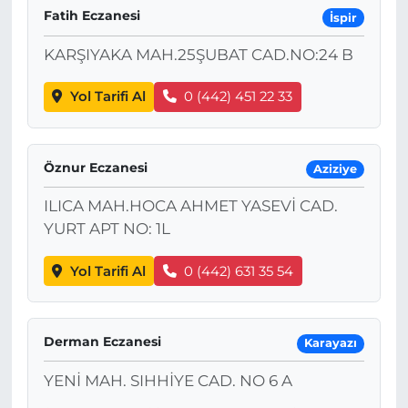
Fatih Eczanesi
İspir
KARŞIYAKA MAH.25ŞUBAT CAD.NO:24 B
Yol Tarifi Al
0 (442) 451 22 33
Öznur Eczanesi
Aziziye
ILICA MAH.HOCA AHMET YASEVİ CAD.
YURT APT NO: 1L
Yol Tarifi Al
0 (442) 631 35 54
Derman Eczanesi
Karayazı
YENİ MAH. SIHHİYE CAD. NO 6 A