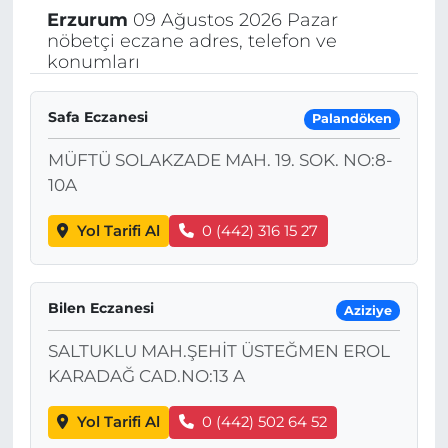
Erzurum
09 Ağustos 2026 Pazar
nöbetçi eczane adres, telefon ve
konumları
Safa Eczanesi
Palandöken
MÜFTÜ SOLAKZADE MAH. 19. SOK. NO:8-
10A
Yol Tarifi Al
0 (442) 316 15 27
Bilen Eczanesi
Aziziye
SALTUKLU MAH.ŞEHİT ÜSTEĞMEN EROL
KARADAĞ CAD.NO:13 A
Yol Tarifi Al
0 (442) 502 64 52