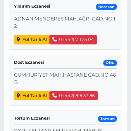
Yıldırım Eczanesi
Horasan
ADNAN MENDERES MAH.AĞRI CAD.NO:1
2
Yol Tarifi Al
0 (442) 711 25 04
Dost Eczanesi
Oltu
CUMHURİYET MAH.HASTANE CAD.NO:46
B
Yol Tarifi Al
0 (442) 816 37 86
Tortum Eczanesi
Tortum
YAVUZ SULTAN SELİM MAH. MEBUS