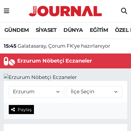
GÜNDEM
Nöbetçi Eczaneler
GÜNDEM
SİYASET
DÜNYA
EĞİTİM
ÖZEL
SİYASET
Hava Durumu
15:45
Galatasaray, Çorum FK'ye hazırlanıyor
SAĞLIK
Trafik Durumu
Erzurum Nöbetçi Eczaneler
DÜNYA
Süper Lig Puan Durumu ve Fikstür
EĞİTİM
Tüm Manşetler
ÖZEL HABER
Son Dakika Haberleri
Paylaş
Haber Arşivi