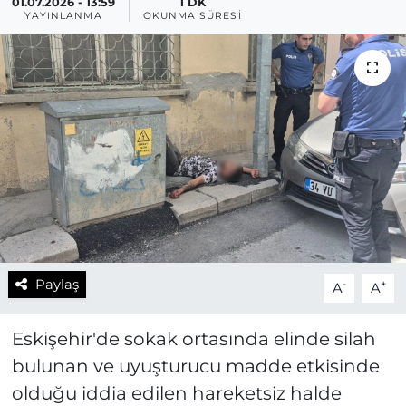
01.07.2026 - 13:59
1 DK
YAYINLANMA
OKUNMA SÜRESI
Paylaş
-
+
A
A
Eskişehir'de sokak ortasında elinde silah
bulunan ve uyuşturucu madde etkisinde
olduğu iddia edilen hareketsiz halde