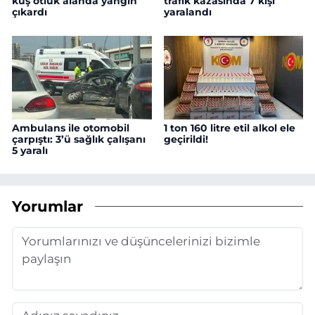
kuş otluk alanda yangın
trafik kazasında 7 kişi
çıkardı
yaralandı
Ambulans ile otomobil
1 ton 160 litre etil alkol ele
çarpıştı: 3’ü sağlık çalışanı
geçirildi!
5 yaralı
Yorumlar