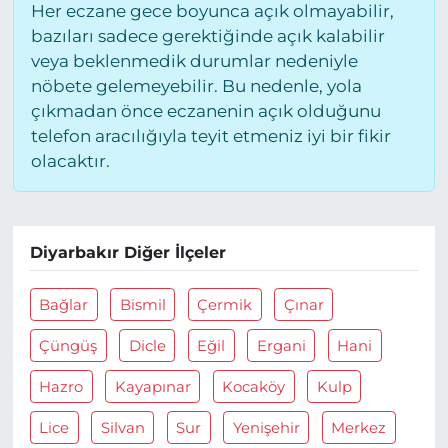
Her eczane gece boyunca açık olmayabilir,
bazıları sadece gerektiğinde açık kalabilir
veya beklenmedik durumlar nedeniyle
nöbete gelemeyebilir. Bu nedenle, yola
çıkmadan önce eczanenin açık olduğunu
telefon aracılığıyla teyit etmeniz iyi bir fikir
olacaktır.
Diyarbakır Diğer İlçeler
Bağlar
Bismil
Çermik
Çınar
Çüngüş
Dicle
Eğil
Ergani
Hani
Hazro
Kayapınar
Kocaköy
Kulp
Lice
Silvan
Sur
Yenişehir
Merkez