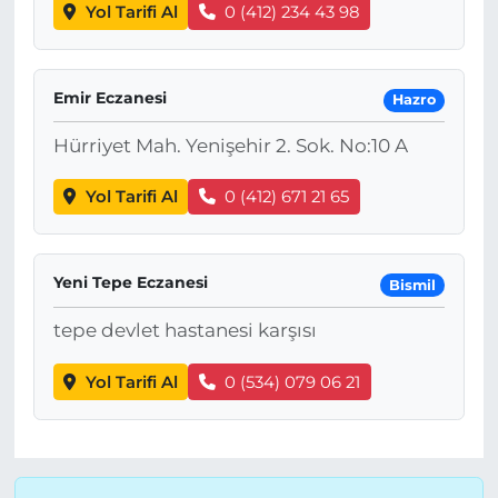
Yol Tarifi Al
0 (412) 234 43 98
Emir Eczanesi
Hazro
Hürriyet Mah. Yenişehir 2. Sok. No:10 A
Yol Tarifi Al
0 (412) 671 21 65
Yeni Tepe Eczanesi
Bismil
tepe devlet hastanesi karşısı
Yol Tarifi Al
0 (534) 079 06 21