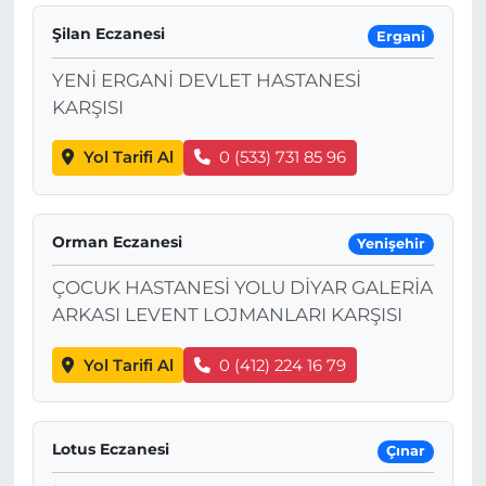
Şilan Eczanesi
Ergani
YENİ ERGANİ DEVLET HASTANESİ
KARŞISI
Yol Tarifi Al
0 (533) 731 85 96
Orman Eczanesi
Yenişehir
ÇOCUK HASTANESİ YOLU DİYAR GALERİA
ARKASI LEVENT LOJMANLARI KARŞISI
Yol Tarifi Al
0 (412) 224 16 79
Lotus Eczanesi
Çınar