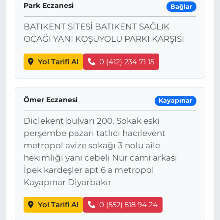
Park Eczanesi
Bağlar
BATIKENT SİTESİ BATIKENT SAĞLIK
OCAĞI YANI KOŞUYOLU PARKI KARŞISI
Yol Tarifi Al
0 (412) 234 71 15
Ömer Eczanesi
Kayapınar
Diclekent bulvarı 200. Sokak eski
perşembe pazarı tatlıcı hacılevent
metropol avize sokağı 3 nolu aile
hekimliği yanı cebeli Nur cami arkası
İpek kardeşler apt 6 a metropol
Kayapınar Diyarbakır
Yol Tarifi Al
0 (552) 518 94 24