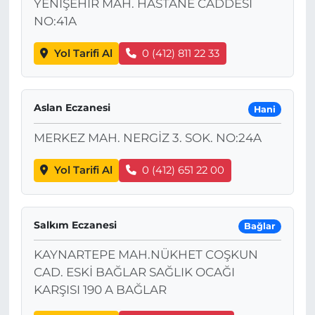
YENİŞEHİR MAH. HASTANE CADDESİ
NO:41A
Yol Tarifi Al
0 (412) 811 22 33
Aslan Eczanesi
Hani
MERKEZ MAH. NERGİZ 3. SOK. NO:24A
Yol Tarifi Al
0 (412) 651 22 00
Salkım Eczanesi
Bağlar
KAYNARTEPE MAH.NÜKHET COŞKUN
CAD. ESKİ BAĞLAR SAĞLIK OCAĞI
KARŞISI 190 A BAĞLAR