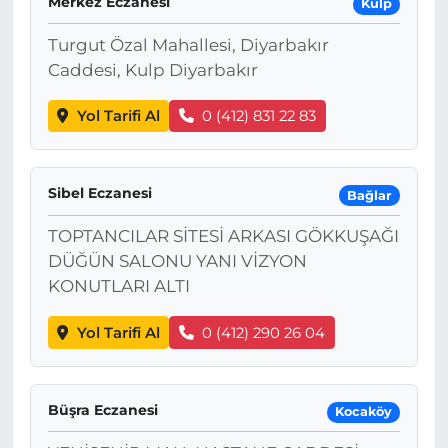
Merkez Eczanesi
Kulp
Turgut Özal Mahallesi, Diyarbakır
Caddesi, Kulp Diyarbakır
Yol Tarifi Al
0 (412) 831 22 83
Sibel Eczanesi
Bağlar
TOPTANCILAR SİTESİ ARKASI GÖKKUŞAĞI
DÜĞÜN SALONU YANI VİZYON
KONUTLARI ALTI
Yol Tarifi Al
0 (412) 290 26 04
Büşra Eczanesi
Kocaköy