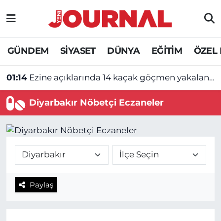
GÜNDEM
Nöbetçi Eczaneler
GÜNDEM
SİYASET
DÜNYA
EĞİTİM
ÖZEL
SİYASET
Hava Durumu
01:14
Ezine açıklarında 14 kaçak göçmen yakalandı
SAĞLIK
Trafik Durumu
Diyarbakır Nöbetçi Eczaneler
DÜNYA
Süper Lig Puan Durumu ve Fikstür
EĞİTİM
Tüm Manşetler
ÖZEL HABER
Son Dakika Haberleri
Paylaş
Haber Arşivi