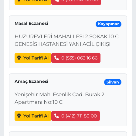
Masal Eczanesi
Kayapınar
HUZUREVLERİ MAHALLESİ 2.SOKAK 10 C
GENESİS HASTANESİ YANI ACİL ÇIKIŞI
Yol Tarifi Al
0 (535) 063 16 66
Amaç Eczanesi
Silvan
Yenişehir Mah. Esenlik Cad. Burak 2
Apartmanı No:10 C
Yol Tarifi Al
0 (412) 711 80 00