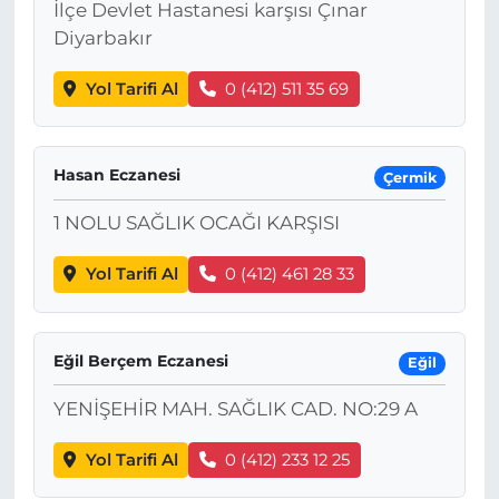
İlçe Devlet Hastanesi karşısı Çınar
Diyarbakır
Yol Tarifi Al
0 (412) 511 35 69
Hasan Eczanesi
Çermik
1 NOLU SAĞLIK OCAĞI KARŞISI
Yol Tarifi Al
0 (412) 461 28 33
Eğil Berçem Eczanesi
Eğil
YENİŞEHİR MAH. SAĞLIK CAD. NO:29 A
Yol Tarifi Al
0 (412) 233 12 25