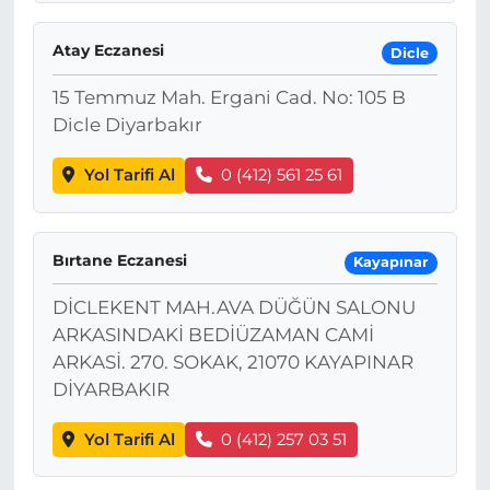
Atay Eczanesi
Dicle
15 Temmuz Mah. Ergani Cad. No: 105 B
Dicle Diyarbakır
Yol Tarifi Al
0 (412) 561 25 61
Bırtane Eczanesi
Kayapınar
DİCLEKENT MAH.AVA DÜĞÜN SALONU
ARKASINDAKİ BEDİÜZAMAN CAMİ
ARKASİ. 270. SOKAK, 21070 KAYAPINAR
DİYARBAKIR
Yol Tarifi Al
0 (412) 257 03 51