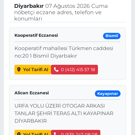
Diyarbakır
07 Ağustos 2026 Cuma
nöbetçi eczane adres, telefon ve
konumları
Kooperatif Eczanesi
Bismil
Kooperatif mahallesi Türkmen caddesi
no:20 1 Bismil Diyarbakır
Yol Tarifi Al
0 (412) 415 57 18
Alican Eczanesi
Kayapınar
URFA YOLU ÜZERİ OTOGAR ARKASI
TANLAR ŞEHRİ TERAS ALTI KAYAPINAR
DİYARBAKIR
Yol Tarifi Al
0 (531) 247 08 08